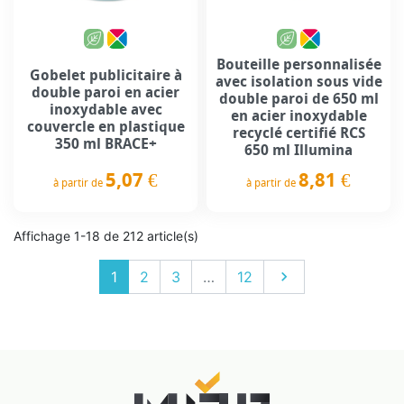
Bouteille personnalisée
Gobelet publicitaire à
avec isolation sous vide
double paroi en acier
double paroi de 650 ml
inoxydable avec
en acier inoxydable
couvercle en plastique
recyclé certifié RCS
350 ml BRACE+
650 ml Illumina
5,07 €
8,81 €
à partir de
à partir de
Prix
Prix
Affichage 1-18 de 212 article(s)
Suivant
1
2
3
…
12
