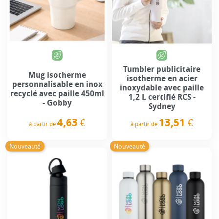
Tumbler publicitaire
Mug isotherme
isotherme en acier
personnalisable en inox
inoxydable avec paille
recyclé avec paille 450ml
1,2 L certifié RCS -
- Gobby
Sydney
4,63 €
13,51 €
à partir de
à partir de
Prix
Prix
Nouveauté
Nouveauté