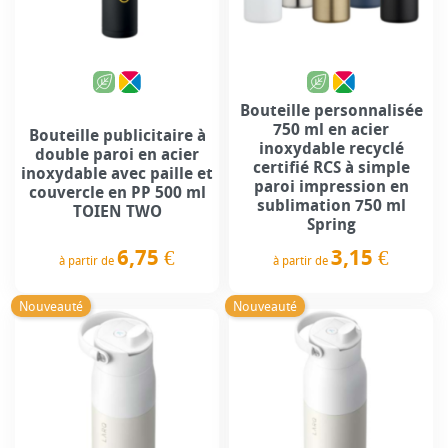
Bouteille personnalisée
750 ml en acier
Bouteille publicitaire à
inoxydable recyclé
double paroi en acier
certifié RCS à simple
inoxydable avec paille et
paroi impression en
couvercle en PP 500 ml
sublimation 750 ml
TOIEN TWO
Spring
6,75 €
3,15 €
à partir de
à partir de
Prix
Prix
Nouveauté
Nouveauté