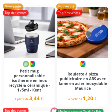
Nouveauté
Nouveauté
Top des ventes
Top des ventes
Petit mug
Roulette à pizza
personnalisable
publicitaire en ABS avec
isotherme en inox
lame en acier inoxydable
recyclé & céramique -
Maurice
175ml - Kent
1,20 €
3,44 €
à partir de
à partir de
Prix
Prix
Top des ventes
Meilleur rapport Qualité / Prix