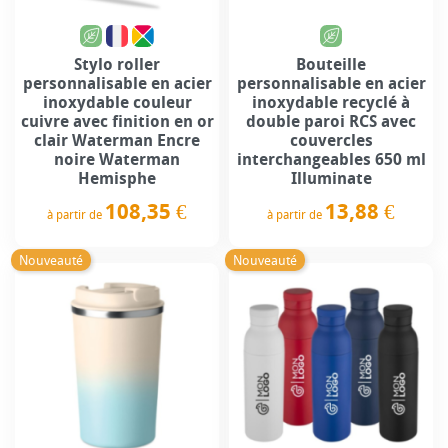
Stylo roller
Bouteille
personnalisable en acier
personnalisable en acier
inoxydable couleur
inoxydable recyclé à
cuivre avec finition en or
double paroi RCS avec
clair Waterman Encre
couvercles
noire Waterman
interchangeables 650 ml
Hemisphe
Illuminate
108,35 €
13,88 €
à partir de
à partir de
Prix
Prix
Nouveauté
Nouveauté