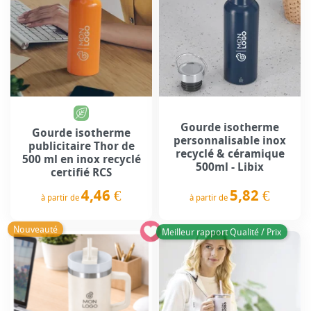
Gourde isotherme
Gourde isotherme
personnalisable inox
publicitaire Thor de
recyclé & céramique
500 ml en inox recyclé
500ml - Libix
certifié RCS
5,82 €
4,46 €
à partir de
à partir de
Prix
Prix
Nouveauté
Meilleur rapport Qualité / Prix