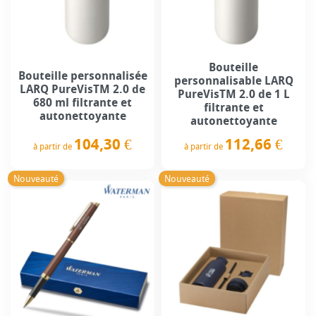
Bouteille
Bouteille personnalisée
personnalisable LARQ
LARQ PureVisTM 2.0 de
PureVisTM 2.0 de 1 L
680 ml filtrante et
filtrante et
autonettoyante
autonettoyante
104,30 €
112,66 €
à partir de
à partir de
Prix
Prix
Nouveauté
Nouveauté