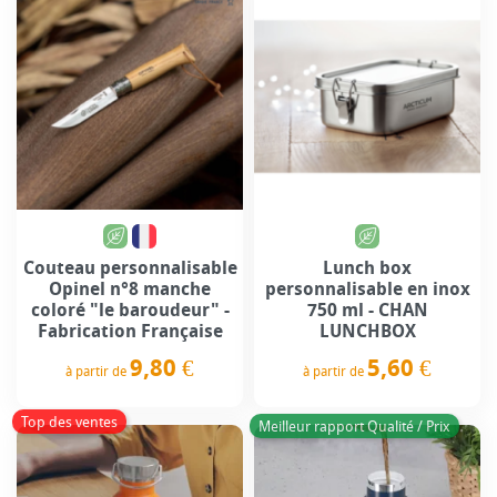
Couteau personnalisable
Lunch box
Opinel n°8 manche
personnalisable en inox
coloré "le baroudeur" -
750 ml - CHAN
Fabrication Française
LUNCHBOX
9,80 €
5,60 €
à partir de
à partir de
Prix
Prix
Top des ventes
Meilleur rapport Qualité / Prix