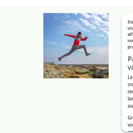
Es
vi
af
no
pr
P
v
L
cr
re
la
au
Gr
vo
ag