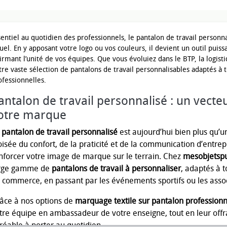
sentiel au quotidien des professionnels, le pantalon de travail personnal
suel. En y apposant votre logo ou vos couleurs, il devient un outil puis
firmant l’unité de vos équipes. Que vous évoluiez dans le BTP, la logist
tre vaste sélection de pantalons de travail personnalisables adaptés à t
ofessionnelles.
antalon de travail personnalisé : un vecteur
otre marque
e
pantalon de travail personnalisé
est aujourd’hui bien plus qu’u
oisée du confort, de la praticité et de la communication d’entrepr
nforcer votre image de marque sur le terrain. Chez
mesobjetspu
rge gamme de
pantalons de travail à personnaliser
, adaptés à t
 commerce, en passant par les événements sportifs ou les assoc
âce à nos options de
marquage textile sur pantalon professionn
tre équipe en ambassadeur de votre enseigne, tout en leur offran
réable à porter au quotidien.