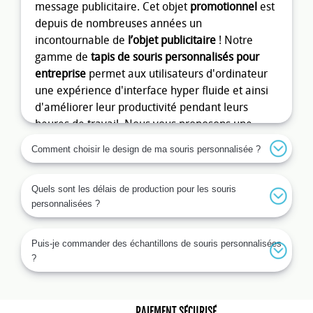
message publicitaire. Cet objet
promotionnel
est
depuis de nombreuses années un
incontournable de
l’objet publicitaire
! Notre
gamme de
tapis de souris personnalisés pour
entreprise
permet aux utilisateurs d'ordinateur
une expérience d'interface hyper fluide et ainsi
d'améliorer leur productivité pendant leurs
heures de travail. Nous vous proposons une
gamme de
tapis de souris personnalisés rond
,
Comment choisir le design de ma souris personnalisée ?
carrés ou encore rectangulaires. Il vous suffit
d'apposer vos photos de famille ou votre logo
Quels sont les délais de production pour les souris
d'entreprise dessus grâce à notre outil de
personnalisées ?
personnalisation de tapis de souris
.
Tapis de souris personnalisable
Puis-je commander des échantillons de souris personnalisées
?
Vous souhaitez sublimer l’espace de travail de
vos clients, prospects ou collaborateurs ? Le
tapis
de souris personnalisé
est un excellent moyen
de le faire ! Un employé de bureau passe
PAIEMENT SÉCURISÉ