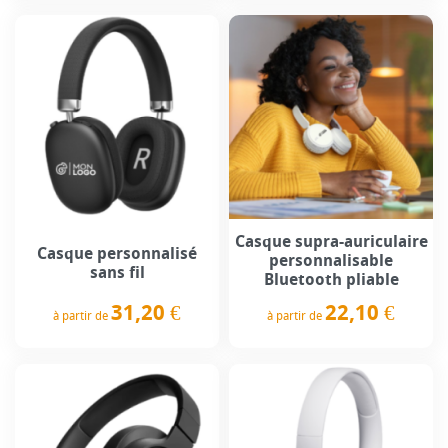
Casque supra-auriculaire
Casque personnalisé
personnalisable
sans fil
Bluetooth pliable
31,20 €
22,10 €
à partir de
à partir de
Prix
Prix