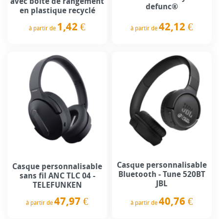
avec boîte de rangement
defunc®
en plastique recyclé
42,12 €
1,42 €
à partir de
à partir de
Prix
Prix
Casque personnalisable
Casque personnalisable
Bluetooth - Tune 520BT
sans fil ANC TLC 04 -
JBL
TELEFUNKEN
40,76 €
47,97 €
à partir de
à partir de
Prix
Prix