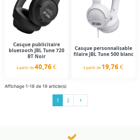
Casque publicitaire
Casque personnalisable
bluetooth JBL Tune 720
filaire JBL Tune 500 blanc
BT Noir
19,76 €
40,76 €
à partir de
à partir de
Prix
Prix
Affichage 1-18 de 19 article(s)
Suivant
1
2
