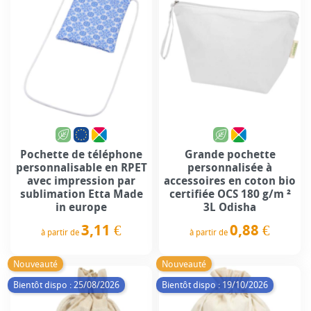
Pochette de téléphone
Grande pochette
personnalisable en RPET
personnalisée à
avec impression par
accessoires en coton bio
sublimation Etta Made
certifiée OCS 180 g/m ²
in europe
3L Odisha
3,11 €
0,88 €
à partir de
à partir de
Prix
Prix
Nouveauté
Nouveauté
Bientôt dispo : 25/08/2026
Bientôt dispo : 19/10/2026