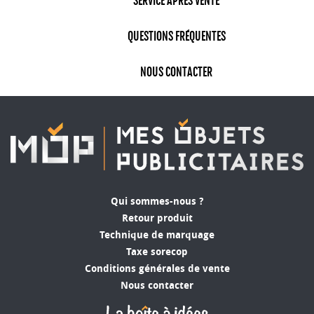
SERVICE APRÈS VENTE
téléphone portable. En offrant une pochette
personnalisable à vos clients ou à vos
QUESTIONS FRÉQUENTES
collaborateurs, vous leur offrez un objet pratique
et utile qu'ils utiliseront régulièrement.
NOUS CONTACTER
Un support publicitaire efficace
Les pochettes personnalisables offrent une
grande surface de marquage pour afficher votre
logo ou votre message publicitaire. En
personnalisant vos pochettes, vous créez un
support publicitaire efficace qui peut être utilisé
pour promouvoir votre entreprise auprès d'un
Qui sommes-nous ?
large public. Les pochettes personnalisables sont
Retour produit
également très visibles lors des événements et
Technique de marquage
des salons professionnels, ce qui peut aider à
Taxe sorecop
accroître votre visibilité et à attirer de nouveaux
Conditions générales de vente
clients. De plus, les stylos personnalisés sont des
Nous contacter
objets publicitaires couramment utilisés et très
utiles pour les clients, les employés et les