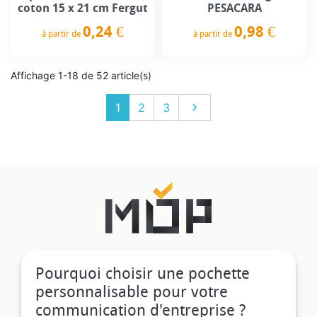
coton 15 x 21 cm Fergut
PESACARA
0,24 €
0,98 €
à partir de
à partir de
Prix
Prix
Affichage 1-18 de 52 article(s)
Suivant
1
2
3

Pourquoi choisir une pochette
personnalisable pour votre
communication d'entreprise ?