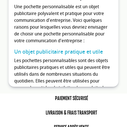
Une pochette personnalisable est un objet
publicitaire polyvalent et pratique pour votre
communication d'entreprise. Voici quelques
raisons pour lesquelles vous devriez envisager
de choisir une pochette personnalisable pour
votre communication d'entreprise :
Un objet publicitaire pratique et utile
Les pochettes personnalisables sont des objets
publicitaires pratiques et utiles qui peuvent être
utilisés dans de nombreuses situations du
quotidien. Elles peuvent être utilisées pour
ranger des articles de toilette, des produits de
beauté, des accessoires de mode ou même des
PAIEMENT SÉCURISÉ
articles électroniques. Les pochettes
personnalisables sont également parfaites pour
LIVRAISON & FRAIS TRANSPORT
transporter des articles de petite taille, tels que
des clés, des cartes de visite ou des chargeurs de