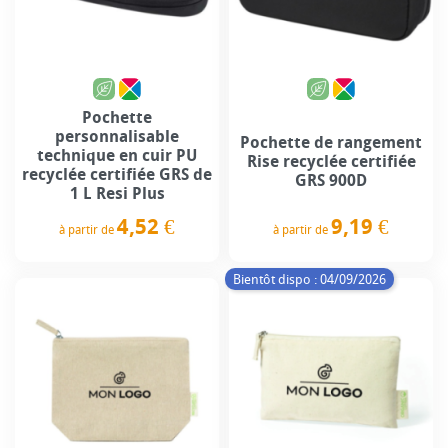
Pochette
personnalisable
Pochette de rangement
technique en cuir PU
Rise recyclée certifiée
recyclée certifiée GRS de
GRS 900D
1 L Resi Plus
9,19 €
4,52 €
à partir de
à partir de
Prix
Prix
Bientôt dispo : 04/09/2026