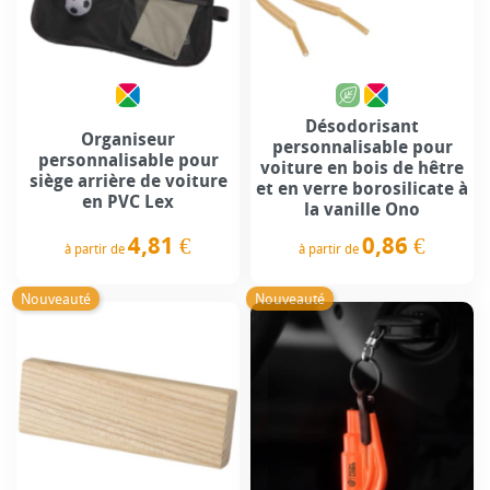
Désodorisant
Organiseur
personnalisable pour
personnalisable pour
voiture en bois de hêtre
siège arrière de voiture
et en verre borosilicate à
en PVC Lex
la vanille Ono
4,81 €
0,86 €
à partir de
à partir de
Prix
Prix
Nouveauté
Nouveauté