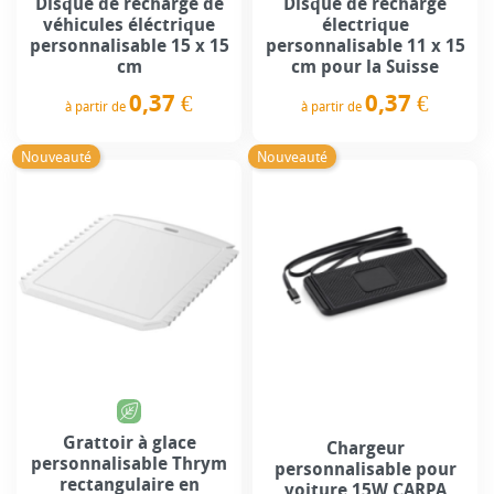
Disque de recharge de
Disque de recharge
véhicules éléctrique
électrique
personnalisable 15 x 15
personnalisable 11 x 15
cm
cm pour la Suisse
0,37 €
0,37 €
à partir de
à partir de
Prix
Prix
Nouveauté
Nouveauté
Grattoir à glace
Chargeur
personnalisable Thrym
personnalisable pour
rectangulaire en
voiture 15W CARPA