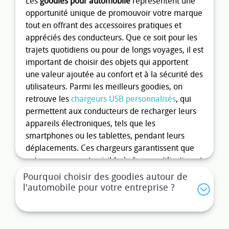
Les
goodies pour automobile
représentent une
opportunité unique de promouvoir votre marque
tout en offrant des accessoires pratiques et
appréciés des conducteurs. Que ce soit pour les
trajets quotidiens ou pour de longs voyages, il est
important de choisir des objets qui apportent
une valeur ajoutée au confort et à la sécurité des
utilisateurs. Parmi les meilleurs goodies, on
retrouve les
chargeurs USB personnalisés
, qui
permettent aux conducteurs de recharger leurs
appareils électroniques, tels que les
smartphones ou les tablettes, pendant leurs
déplacements. Ces chargeurs garantissent que
votre marque reste visible à chaque utilisation et
qu'elle soit associée à un confort moderne et
Pourquoi choisir des goodies autour de
essentiel.
l'automobile pour votre entreprise ?
Les
porte-clés multifonctions
sont un autre
excellent exemple de goodies pour voiture. Ils ne