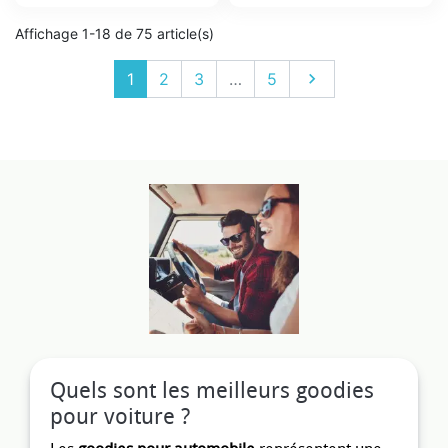
Affichage 1-18 de 75 article(s)
Suivant
1
2
3
…
5

Quels sont les meilleurs goodies
pour voiture ?