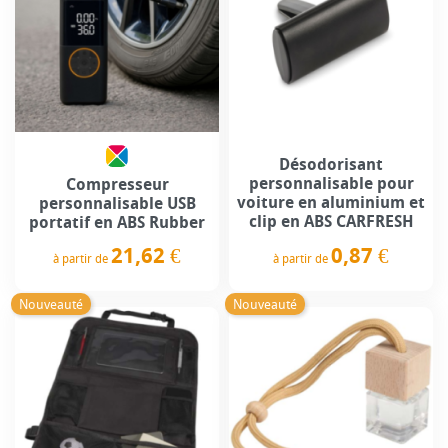
Désodorisant
personnalisable pour
Compresseur
voiture en aluminium et
personnalisable USB
clip en ABS CARFRESH
portatif en ABS Rubber
21,62 €
0,87 €
à partir de
à partir de
Prix
Prix
Nouveauté
Nouveauté