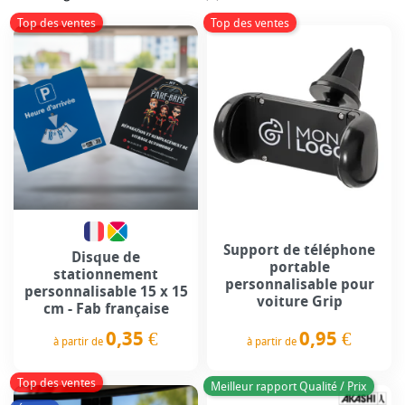
Top des ventes
Top des ventes
Support de téléphone
Disque de
portable
stationnement
personnalisable pour
personnalisable 15 x 15
voiture Grip
cm - Fab française
0,95 €
0,35 €
à partir de
à partir de
Prix
Prix
Top des ventes
Meilleur rapport Qualité / Prix