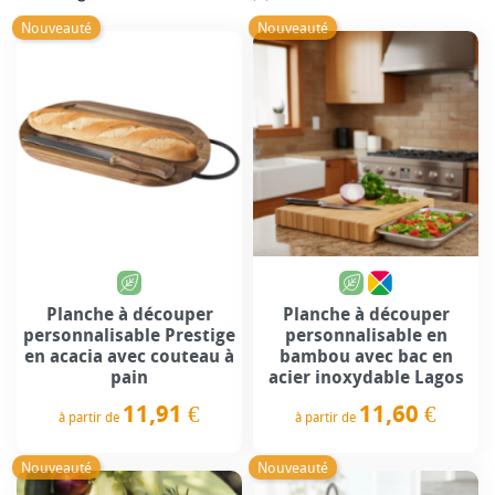
Nouveauté
Nouveauté
Planche à découper
Planche à découper
personnalisable Prestige
personnalisable en
en acacia avec couteau à
bambou avec bac en
pain
acier inoxydable Lagos
11,91 €
11,60 €
à partir de
à partir de
Prix
Prix
Nouveauté
Nouveauté