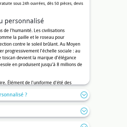
ratuite sous 24h ouvrées, dès 50 pièces, devis
u personnalisé
 de l'humanité. Les civilisations
omme la paille et le roseau pour
ection contre le soleil brûlant. Au Moyen
er progressivement l'échelle sociale : au
le toscan devient la marque d'élégance
Fiesole en produisent jusqu'à 8 millions de
aire. Élément de l'uniforme d'été des
 rigides est adopté par les canotiers qui
sonnalisé ?
1840, lorsque la préfecture de Paris
 vite objet de mode, immortalisé par les
er des canotiers. Maurice Chevalier,
ole de liberté et d'élégance