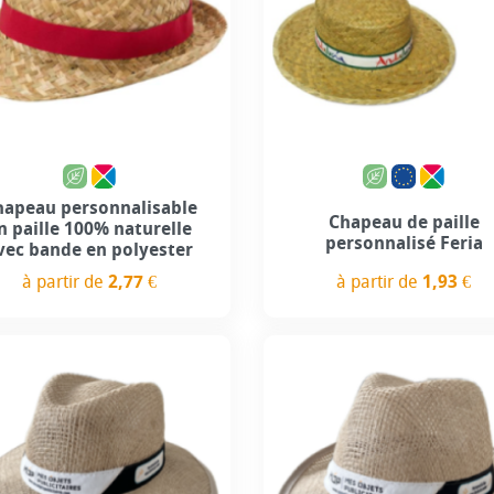
Personnalisation incl
hapeau personnalisable
Chapeau de paille
n paille 100% naturelle
personnalisé Feria
vec bande en polyester
à partir de
1,93 €
à partir de
2,77 €
Prix
Prix