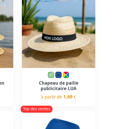
use
Personnalisation incluse
en
Chapeau de paille
publicitaire LUA
à partir de
1,69 €
Prix
Top des ventes