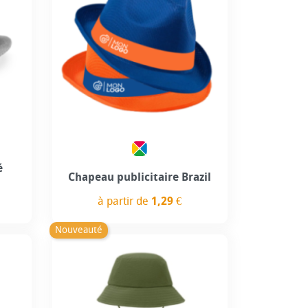
use
Personnalisation incluse
+5
é
Chapeau publicitaire Brazil
à partir de
1,29 €
Prix
Nouveauté