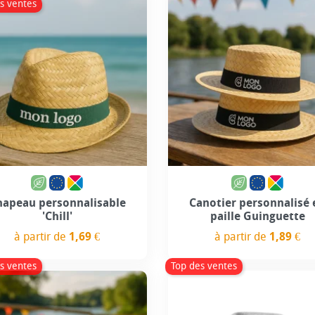
s ventes
Personnalisation incluse
Personnalisation incl
hapeau personnalisable
Canotier personnalisé 
'Chill'
paille Guinguette
à partir de
1,69 €
à partir de
1,89 €
Prix
Prix
s ventes
Top des ventes