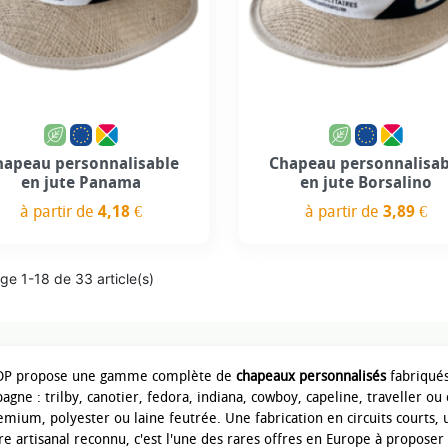
Personnalisation incluse
Personnalisation incl
hapeau personnalisable
Chapeau personnalisab
en jute Panama
en jute Borsalino
à partir de
4,18 €
à partir de
3,89 €
Prix
Prix
ge 1-18 de 33 article(s)
P propose une gamme complète de
chapeaux personnalisés
fabriqués
agne : trilby, canotier, fedora, indiana, cowboy, capeline, traveller ou 
emium, polyester ou laine feutrée. Une fabrication en circuits courts,
ire artisanal reconnu, c'est l'une des rares offres en Europe à propos