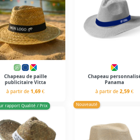
Personnalisation incluse
Personnalisation incl
Chapeau de paille
Chapeau personnalis
publicitaire Vitta
Panama
à partir de
1,69 €
à partir de
2,59 €
Prix
Prix
Nouveauté
ur rapport Qualité / Prix