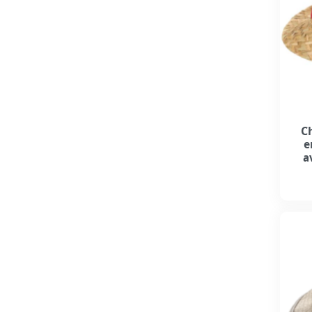
C
e
a