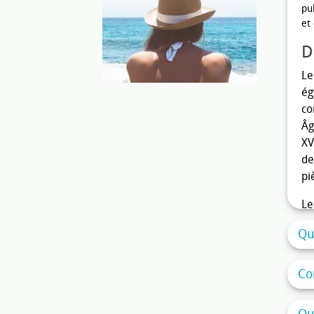
pu
et
D
Le
ég
co
Âg
XV
de
pi
Le
ma
Qu
ra
au
pe
Co
Fr
dé