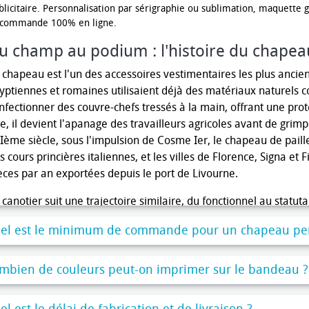
blicitaire. Personnalisation par sérigraphie ou sublimation, maquette g
 commande 100% en ligne.
u champ au podium : l'histoire du chapea
 chapeau est l'un des accessoires vestimentaires les plus anciens
yptiennes et romaines utilisaient déjà des matériaux naturels c
nfectionner des couvre-chefs tressés à la main, offrant une prot
e, il devient l'apanage des travailleurs agricoles avant de grimp
Ième siècle, sous l'impulsion de Cosme Ier, le chapeau de pail
s cours princières italiennes, et les villes de Florence, Signa et 
èces par an exportées depuis le port de Livourne.
 canotier suit une trajectoire similaire, du fonctionnel au statut
rins au milieu du XIXème siècle, ce chapeau à fond plat et bords
el est le minimum de commande pour un chapeau per
ment sur les rivières et canaux, d'où son nom. Dans les années 
torise la circulation des canots sur la Seine, le chapeau devient
intres de l'époque dont Auguste Renoir dans son célèbre Déjeun
mbien de couleurs peut-on imprimer sur le bandeau ?
ed Astaire et Coco Chanel en feront chacun à leur façon un symb
contractée.