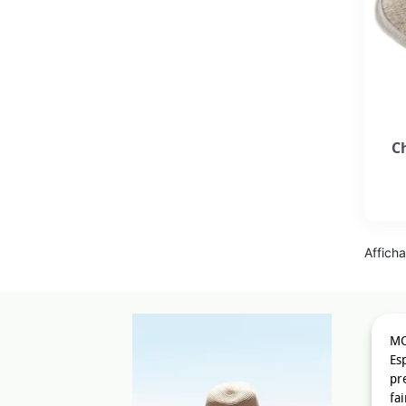
C
Afficha
MO
Esp
pr
fa