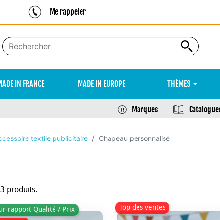
Me rappeler
MADE IN FRANCE
MADE IN EUROPE
THÈMES
Marques
Catalogue
ccessoire textile publicitaire
Chapeau personnalisé
33 produits.
Top des ventes
ur rapport Qualité / Prix