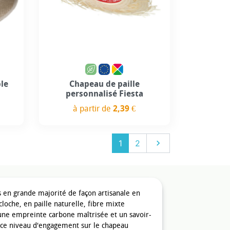
use
Personnalisation incluse
le
Chapeau de paille
personnalisé Fiesta
à partir de
2,39 €
Prix
Suivant
1
2

 en grande majorité de façon artisanale en
cloche, en paille naturelle, fibre mixte
 une empreinte carbone maîtrisée et un savoir-
er ce niveau d'engagement sur le chapeau