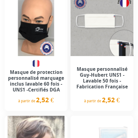
Masque personnalisé
Masque de protection
Guy-Hubert UNS1 -
personnalisé marquage
Lavable 50 fois -
inclus lavable 60 fois -
Fabrication Française
UNS1 -Certifiés DGA
2,52 €
2,52 €
à partir de
à partir de
Prix
Prix