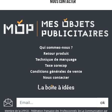
NOUS CONTACTER
couleurs de votre charte graphique et apposé de
votre logo, l’étui de carte grise personnalisé fera
à coup sûr son petit effet. Il permettra à son
bénéficiaire de toujours penser à vous de façon
positive. Avec une large gamme d’options de
personnalisation disponibles, vous pouvez choisir
parmi différents matériaux, couleurs, motifs et
même ajouter des informations supplémentaires
Qui sommes-nous ?
comme votre nom ou votre adresse. Que vous
Retour produit
préfériez un étui sobre et élégant ou un design
Technique de marquage
plus audacieux, vous pouvez créer un étui de
Taxe sorecop
carte grise adapté à la personnalité de votre
Conditions générales de vente
firme.
Nous contacter
Pourquoi choisir un étui de carte
grise personnalisé pour sa
communication ?
ok
Un étui de carte grise personnalisé est conçu
Membre de la 2FPCO : Fédération Française des Professionnels De La Communication par