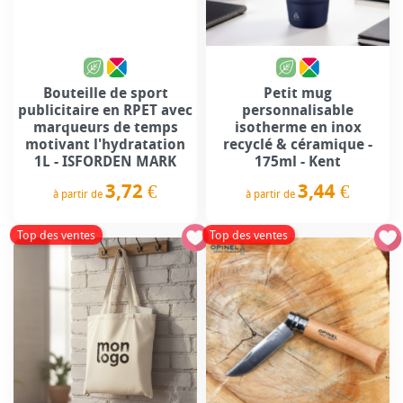
Bouteille de sport
Petit mug
publicitaire en RPET avec
personnalisable
marqueurs de temps
isotherme en inox
motivant l'hydratation
recyclé & céramique -
1L - ISFORDEN MARK
175ml - Kent
3,72 €
3,44 €
à partir de
à partir de
Prix
Prix
Top des ventes
Top des ventes