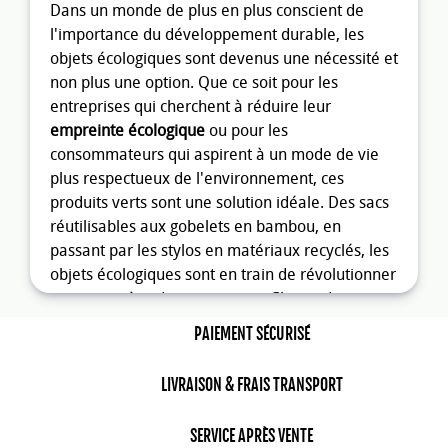
Dans un monde de plus en plus conscient de
l'importance du développement durable, les
objets écologiques sont devenus une nécessité et
non plus une option. Que ce soit pour les
entreprises qui cherchent à réduire leur
empreinte écologique
ou pour les
consommateurs qui aspirent à un mode de vie
plus respectueux de l'environnement, ces
produits verts sont une solution idéale. Des sacs
réutilisables aux gobelets en bambou, en
passant par les stylos en matériaux recyclés, les
objets écologiques sont en train de révolutionner
notre manière de consommer. Choisir des
goodies
issus du
développement durable
c’est
PAIEMENT SÉCURISÉ
donner une dimension éthique et responsable à
votre communication. Des valeurs fortes qui
LIVRAISON & FRAIS TRANSPORT
toucheront et sensibiliseront vos collaborateurs
ou clients. Lourd de sens, offrir un
cadeau
SERVICE APRÈS VENTE
écologique
retiendra l’attention de vos prospects