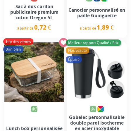
Sac à dos cordon
Canotier personnalisé en
publicitaire premium
paille Guinguette
coton Oregon 5L
1,89 €
0,72 €
à partir de
à partir de
Prix
Prix
Top des ventes
Meilleur rapport Qualité / Prix
Bon plan
Nouveauté
Épuisé
Gobelet personnalisable
double paroi isotherme
Lunch box personnalisée
en acier inoxydable