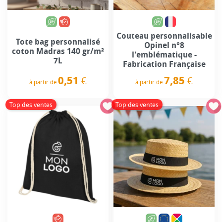
Couteau personnalisable
Tote bag personnalisé
Opinel n°8
coton Madras 140 gr/m²
l'emblématique -
7L
Fabrication Française
0,51 €
7,85 €
à partir de
à partir de
Prix
Prix
Top des ventes
Top des ventes