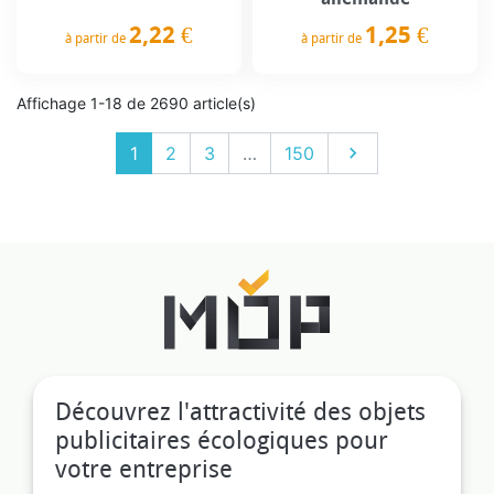
2,22 €
1,25 €
à partir de
à partir de
Prix
Prix
Affichage 1-18 de 2690 article(s)
Suivant
1
2
3
…
150

Découvrez l'attractivité des objets
publicitaires écologiques pour
votre entreprise