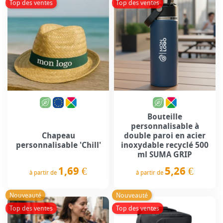
Top des ventes
Top des ventes
Bouteille
personnalisable à
Chapeau
double paroi en acier
personnalisable 'Chill'
inoxydable recyclé 500
ml SUMA GRIP
1,69 €
5,26 €
à partir de
à partir de
Prix
Prix
Nouveauté
Nouveauté
Top des ventes
Top des ventes