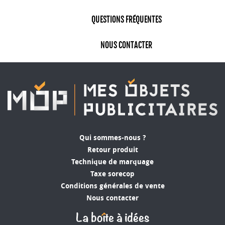
et
boostera positivement
votre image de
QUESTIONS FRÉQUENTES
marque. Une communication par
l’objet
écologique
c’est choisir un
vecteur original pour
NOUS CONTACTER
tisser des liens
avec vos clients, prospects,
collaborateurs, partenaires, fournisseurs… Enjeu
vital pour la planète, la crise écologique nous
touche tous. L’ensemble des sondages récents
montre qu’intégrer des valeurs écologiques et
réduire l’impact environnemental
de son
entreprise sont des actions importantes
qu'attendent plus de 3/4 des français. Spécialiste
Qui sommes-nous ?
du
cadeau d’entreprise
depuis plus de 30 ans,
Retour produit
l’enjeu important pour MOP est de vous
Technique de marquage
proposer des objets publicitaires éco
Taxe sorecop
responsable fait à partir de matière biosourcées,
Conditions générales de vente
recyclées, recyclables et naturelles. Respectueux
Nous contacter
et éthiques nos goodies écologiques touchent de
nombreuses thématiques pour s’adapter à votre