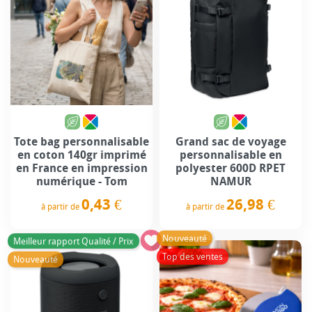
Tote bag personnalisable
Grand sac de voyage
en coton 140gr imprimé
personnalisable en
en France en impression
polyester 600D RPET
numérique - Tom
NAMUR
0,43 €
26,98 €
à partir de
à partir de
Prix
Prix
Nouveauté
Meilleur rapport Qualité / Prix
Top des ventes
Nouveauté