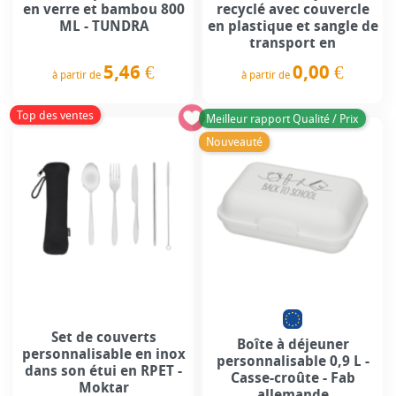
en verre et bambou 800
recyclé avec couvercle
ML - TUNDRA
en plastique et sangle de
transport en
5,46 €
0,00 €
à partir de
à partir de
Prix
Prix
Top des ventes
Meilleur rapport Qualité / Prix
Nouveauté
Set de couverts
Boîte à déjeuner
personnalisable en inox
personnalisable 0,9 L -
dans son étui en RPET -
Casse-croûte - Fab
Moktar
allemande