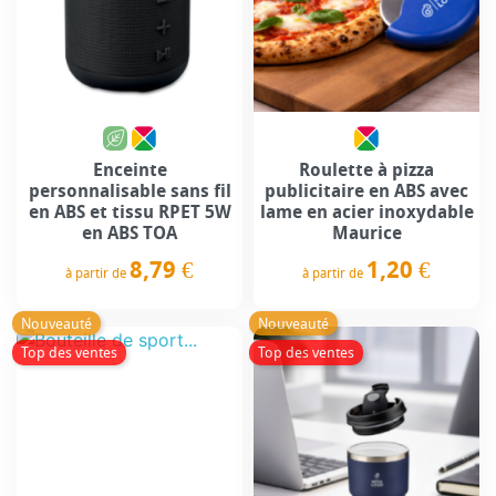
Enceinte
Roulette à pizza
personnalisable sans fil
publicitaire en ABS avec
en ABS et tissu RPET 5W
lame en acier inoxydable
en ABS TOA
Maurice
8,79 €
1,20 €
à partir de
à partir de
Prix
Prix
Nouveauté
Nouveauté
Top des ventes
Top des ventes