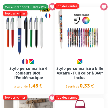
Top des ventes
Meilleur rapport Qualité / Prix
Top des ventes
Stylo personnalisé 4
Stylo personnalisé à bille
couleurs Bic®
Astaire - Full color à 360°
l'Emblématique
inclus
1,48 €
0,33 €
à partir de
à partir de
Prix
Prix
Top des ventes
Top des ventes