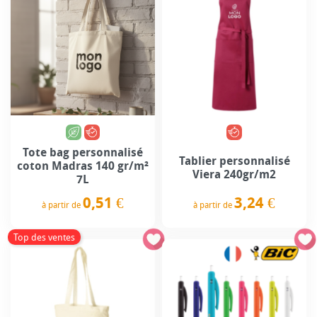
Tote bag personnalisé
Tablier personnalisé
coton Madras 140 gr/m²
Viera 240gr/m2
7L
3,24 €
0,51 €
à partir de
à partir de
Prix
Prix
Top des ventes