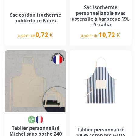
Sac isotherme
personnalisable avec
Sac cordon isotherme
ustensile à barbecue 19L
publicitaire Nipex
- Arcadia
0,72 €
10,72 €
à partir de
à partir de
Prix
Prix
Tablier personnalisé
Tablier personnalisé
Michel sans poche 240
100% coton bio GOTS