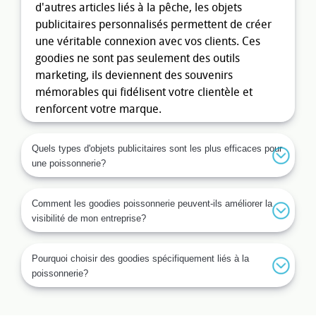
d'autres articles liés à la pêche, les objets
publicitaires personnalisés permettent de créer
une véritable connexion avec vos clients. Ces
goodies ne sont pas seulement des outils
marketing, ils deviennent des souvenirs
mémorables qui fidélisent votre clientèle et
renforcent votre marque.
Les avantages d'utiliser des
Quels types d'objets publicitaires sont les plus efficaces pour
goodies poissonnerie
une poissonnerie?
L'utilisation de goodies dédiés à la poissonnerie
présente plusieurs avantages. D'abord, ils
Comment les goodies poissonnerie peuvent-ils améliorer la
augmentent la visibilité de votre entreprise dans
visibilité de mon entreprise?
votre communauté locale. Ensuite, ils améliorent
l'expérience client en offrant des objets utiles et
Pourquoi choisir des goodies spécifiquement liés à la
pratiques qui rendent votre marque plus
poissonnerie?
mémorable. De plus, choisir des objets en accord
avec votre secteur, comme des couteaux à
poisson marqués ou des torchons de cuisine,