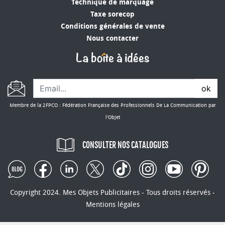
Technique de marquage
publicitaires saura répondre à vos attentes. Nous
Taxe sorecop
vous invitons à explorer cette diversité de
Conditions générales de vente
produits et à découvrir comment ils peuvent
Nous contacter
transformer votre stratégie marketing.
ok
Membre de la 2FPCO : Fédération Française des Professionnels De La Communication par
l'Objet
CONSULTER NOS CATALOGUES
Copyright 2024. Mes Objets Publicitaires - Tous droits réservés -
Mentions légales