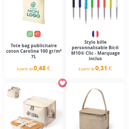
Stylo bille
Tote bag publicitaire
personnalisable Bic®
coton Carolina 100 gr/m²
M10® Clic - Marquage
7L
inclus
0,48 €
0,31 €
à partir de
à partir de
Prix
Prix