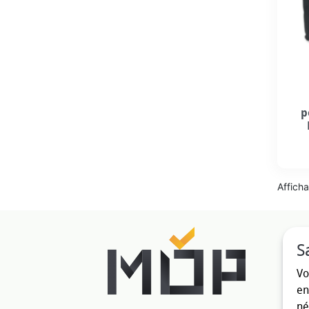
p
Afficha
S
Vo
en
né