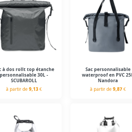
c à dos rollt top étanche
Sac personnalisable
personnalisable 30L -
waterproof en PVC 25
SCUBAROLL
Nandora
à partir de
9,13 €
à partir de
9,87 €
Prix
Prix