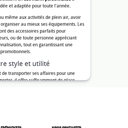
dée et adaptée pour toute l'année.
u même aux activités de plein air, avoir
et organiser au mieux ses équipements. Les
ont des accessoires parfaits pour
eurs, ou de toute personne appréciant
onnalisation, tout en garantissant une
s promotionnels.
e style et utilité
it de transporter ses affaires pour une
sporter, il offre suffisamment de place
aires. En ajoutant une touche de
ient non seulement un outil pratique
ire.
bustes qui résistent à l'usure et aux
eu nautique. Leur grande capacité et leur
es renforcées, en font des accessoires