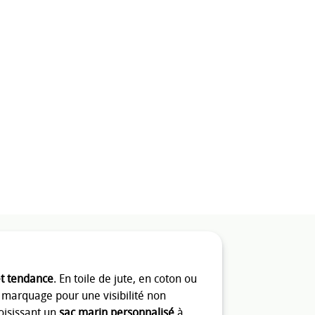
t tendance
. En toile de jute, en coton ou
marquage pour une visibilité non
hoisissant un
sac marin personnalisé
à