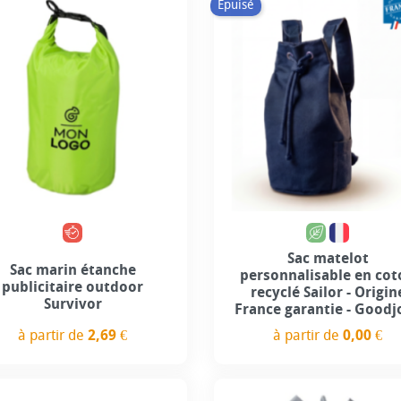
Épuisé
Personnalisation incl
Sac matelot
Sac marin étanche
personnalisable en co
publicitaire outdoor
recyclé Sailor - Origin
Survivor
France garantie - Goodj
à partir de
2,69 €
à partir de
0,00 €
Prix
Prix