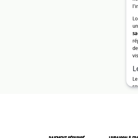
l'
Lo
u
sa
ré
de
vi
L
L
so
po
pe
ma
Le
éc
fa