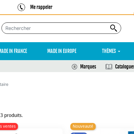
Me rappeler
MADE IN FRANCE
MADE IN EUROPE
THÈMES
Marques
Catalogue
taire
13 produits.
s ventes
Nouveauté