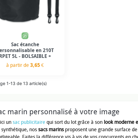
Sac étanche
ersonnalisable en 210T
RPET 5L - BOLSAIBLE +
à partir de
3,65 €
Prix
ge 1-13 de 13 article(s)
ac marin personnalisé à votre image
ici un
sac publicitaire
qui sort du lot grâce à son
look moderne e
 synthétique, nos
sacs marins
proposent une grande surface de 
gligeable. Faites la différence vis à vis de vos concurrents en c