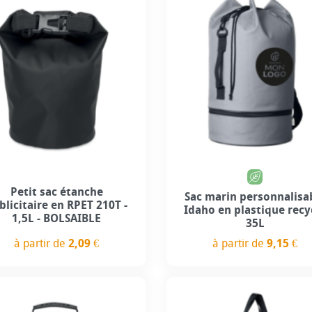
Petit sac étanche
Sac marin personnalisa
blicitaire en RPET 210T -
Idaho en plastique recy
1,5L - BOLSAIBLE
35L
à partir de
2,09 €
à partir de
9,15 €
Prix
Prix