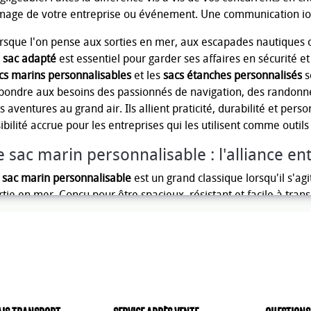
image de votre entreprise ou événement. Une communication io
rsque l'on pense aux sorties en mer, aux escapades nautiques o
n
sac adapté
est essentiel pour garder ses affaires en sécurité 
cs marins personnalisables
et les
sacs étanches personnalisés
s
pondre aux besoins des passionnés de navigation, des randonn
s aventures au grand air. Ils allient praticité, durabilité et pers
sibilité accrue pour les entreprises qui les utilisent comme outil
e sac marin personnalisable : l'alliance entr
e
sac marin personnalisable
est un grand classique lorsqu'il s'ag
rtie en mer. Conçu pour être spacieux, résistant et facile à tran
ur les vêtements, les serviettes et d'autres équipements nécess
rsonnalisation, comme le nom du bateau ou un logo, ce sac dev
is aussi un élément qui reflète la personnalité de son propriéta
s sacs marins sont généralement fabriqués avec des matériaux ro
laboussures, ce qui les rend idéaux pour une utilisation en mili
cilité de transport, grâce aux bretelles ajustables ou aux poigné