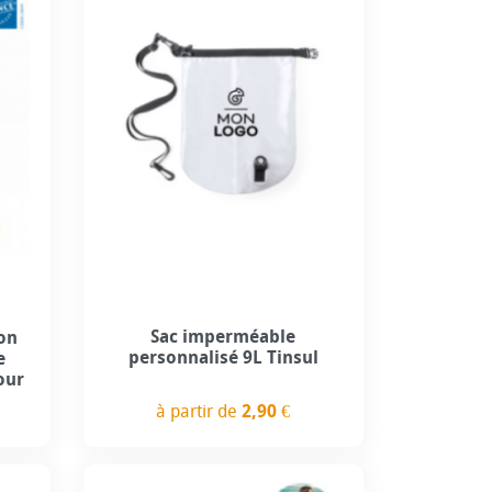
use
+1
Sac imperméable
ton
personnalisé 9L Tinsul
e
our
à partir de
2,90 €
Prix