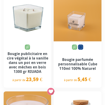
Bougie publicitaire en
cire végétal à la vanille
Bougie parfumée
dans un pot en verre
personnalisable Cube
avec mèches en bois
110ml 100% Naturel
1300 gr RIUADA
5,45 €
23,59 €
à partir de
à partir de
Prix
Prix