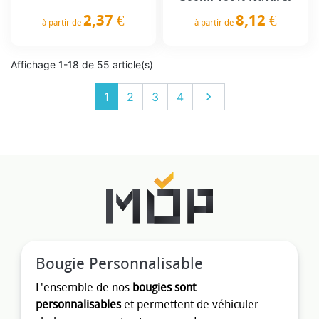
2,37 €
8,12 €
à partir de
à partir de
Prix
Prix
Affichage 1-18 de 55 article(s)
Suivant
1
2
3
4

Bougie Personnalisable
L'ensemble de nos
bougies sont
personnalisables
et permettent de véhiculer