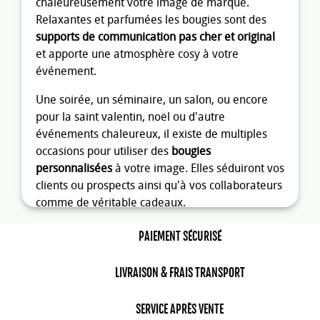
chaleureusement votre image de marque.
Relaxantes et parfumées les bougies sont des
supports de communication pas cher et original
et apporte une atmosphère cosy à votre
événement.
Une soirée, un séminaire, un salon, ou encore
pour la saint valentin, noël ou d'autre
événements chaleureux, il existe de multiples
occasions pour utiliser des
bougies
personnalisées
à votre image. Elles séduiront vos
clients ou prospects ainsi qu'à vos collaborateurs
comme de véritable cadeaux.
Bougie Publicitaire
PAIEMENT SÉCURISÉ
Toujours utile et appréciées, les
bougies
publicitaires
sont des objets rappelant le bien-
LIVRAISON & FRAIS TRANSPORT
être et la relaxation. Des vertus qui ne
manqueront pas de faire mouche. Pour vos fêtes
SERVICE APRÈS VENTE