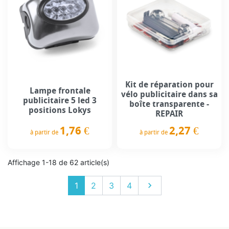
Kit de réparation pour
Lampe frontale
vélo publicitaire dans sa
publicitaire 5 led 3
boîte transparente -
positions Lokys
REPAIR
1,76 €
2,27 €
à partir de
à partir de
Prix
Prix
Affichage 1-18 de 62 article(s)
Suivant
1
2
3
4
