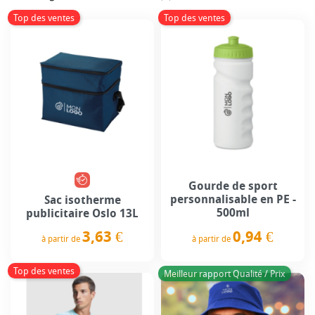
Top des ventes
Top des ventes
Gourde de sport
personnalisable en PE -
Sac isotherme
500ml
publicitaire Oslo 13L
3,63 €
0,94 €
à partir de
à partir de
Prix
Prix
Top des ventes
Meilleur rapport Qualité / Prix