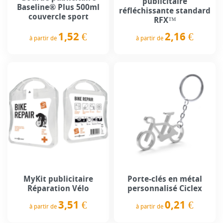
publicitaire
Baseline® Plus 500ml
réfléchissante standard
couvercle sport
RFX™
1,52 €
2,16 €
à partir de
à partir de
Prix
Prix
MyKit publicitaire
Porte-clés en métal
Réparation Vélo
personnalisé Ciclex
3,51 €
0,21 €
à partir de
à partir de
Prix
Prix