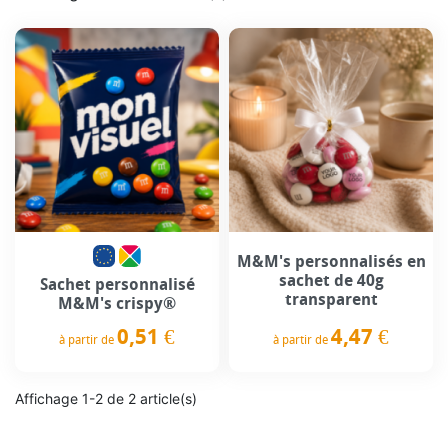
M&M's personnalisés en
sachet de 40g
Sachet personnalisé
transparent
M&M's crispy®
4,47 €
0,51 €
à partir de
à partir de
Prix
Prix
Affichage 1-2 de 2 article(s)