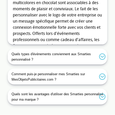
multicolores en chocolat sont associables à des
moments de plaisir et conviviaux. Le fait de les
personnaliser avec le logo de votre entreprise ou
un message spécifique permet de créer une
connexion émotionnelle forte avec vos clients et
prospects. Offerts lors d'événements
professionnels ou comme cadeau d'affaires, les
Smarties personnalisé sont non seulement
appréciés, mais ont également un fort taux de
Quels types d'événements conviennent aux Smarties
mémorisation.
personnalisé ?
Les avantages des Smarties
Comment puis-je personnaliser mes Smarties sur
personnalisé pour votre stratégie
MesObjetsPublicitaires.com ?
marketing
Les
Smarties personnalisé
ne sont pas seulement
Quels sont les avantages d'utiliser des Smarties personnalisé
de délicieux bonbons ; ils sont avant tout des
pour ma marque ?
vecteurs de communication. Leur principal atout
réside dans la personnalisation. En ajoutant