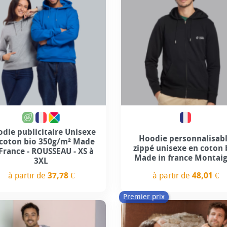
+5
+5
die publicitaire Unisexe
Hoodie personnalisab
 coton bio 350g/m² Made
zippé unisexe en coton 
 France - ROUSSEAU - XS à
Made in france Montai
3XL
à partir de
48,01 €
à partir de
37,78 €
Prix
Prix
Premier prix