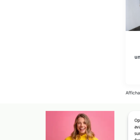
un
Afficha
Op
av
su