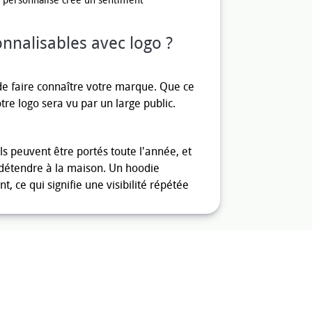
e personnalisé crée un sentiment
nnalisables avec logo ?
de faire connaître votre marque. Que ce
re logo sera vu par un large public.
ls peuvent être portés toute l'année, et
 détendre à la maison. Un hoodie
 ce qui signifie une visibilité répétée
 possibilités de personnalisation. Vous
euse, en fonction de l'image que vous