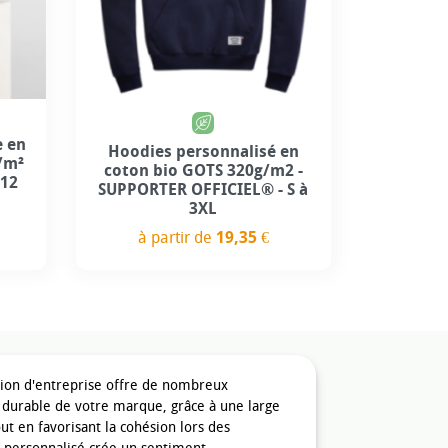
Personnalisation incluse
4
e en
Hoodies personnalisé en
/m²
coton bio GOTS 320g/m2 -
 12
SUPPORTER OFFICIEL® - S à
3XL
à partir de
19,35 €
Prix
tion d'entreprise offre de nombreux
é durable de votre marque, grâce à une large
t en favorisant la cohésion lors des