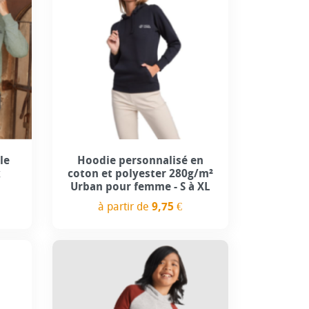
+13
le
Hoodie personnalisé en
x
coton et polyester 280g/m²
Urban pour femme - S à XL
à partir de
9,75 €
Prix