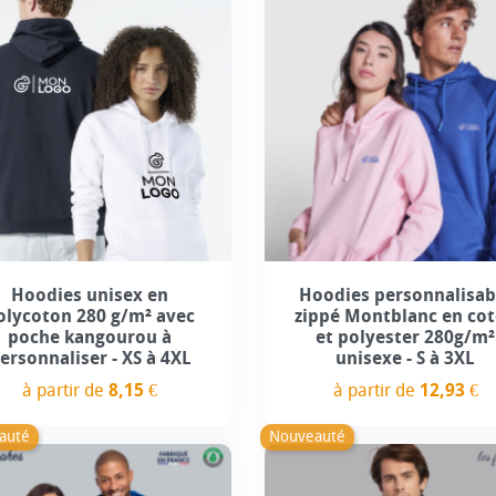
+15
+2
Hoodies unisex en
Hoodies personnalisab
olycoton 280 g/m² avec
zippé Montblanc en co
poche kangourou à
et polyester 280g/m²
ersonnaliser - XS à 4XL
unisexe - S à 3XL
à partir de
8,15 €
à partir de
12,93 €
Prix
Prix
auté
Nouveauté