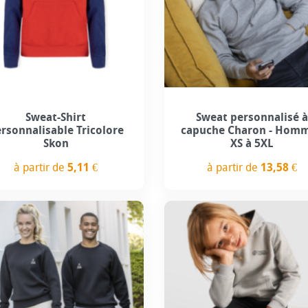
+3
Sweat-Shirt
Sweat personnalisé à
rsonnalisable Tricolore
capuche Charon - Homm
Skon
XS à 5XL
à partir de
5,11 €
à partir de
13,58 €
Prix
Prix