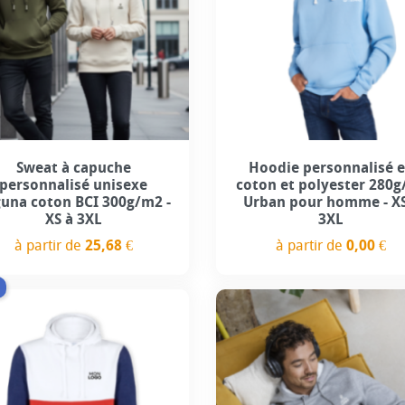
+3
+3
Sweat à capuche
Hoodie personnalisé 
personnalisé unisexe
coton et polyester 280g
una coton BCI 300g/m2 -
Urban pour homme - XS
XS à 3XL
3XL
à partir de
25,68 €
à partir de
0,00 €
Prix
Prix