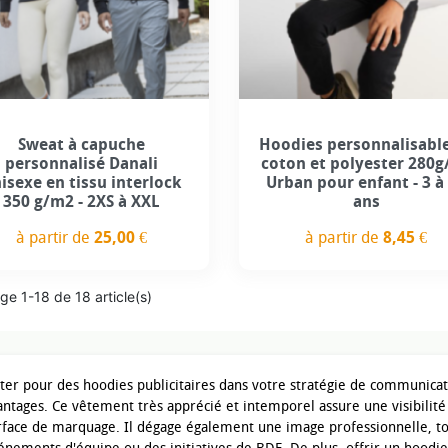
+1
Sweat à capuche
Hoodies personnalisabl
personnalisé Danali
coton et polyester 280g
isexe en tissu interlock
Urban pour enfant - 3 à
350 g/m2 - 2XS à XXL
ans
à partir de
25,00 €
à partir de
8,45 €
Prix
Prix
ge 1-18 de 18 article(s)
ter pour des hoodies publicitaires dans votre stratégie de communica
antages. Ce vêtement très apprécié et intemporel assure une visibilit
rface de marquage. Il dégage également une image professionnelle, tou