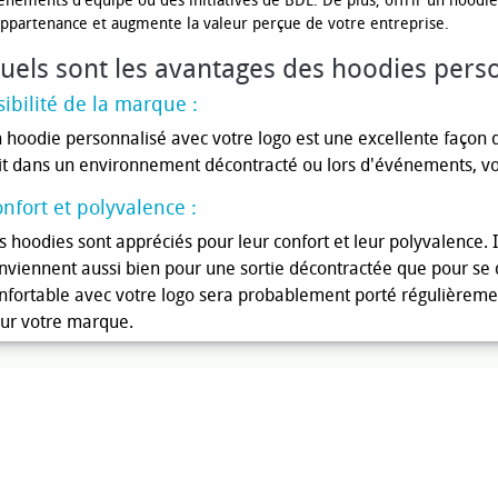
énements d'équipe ou des initiatives de BDE. De plus, offrir un hoodi
appartenance et augmente la valeur perçue de votre entreprise.
uels sont les avantages des hoodies perso
sibilité de la marque :
 hoodie personnalisé avec votre logo est une excellente façon 
it dans un environnement décontracté ou lors d'événements, vot
nfort et polyvalence :
s hoodies sont appréciés pour leur confort et leur polyvalence. I
nviennent aussi bien pour une sortie décontractée que pour se
nfortable avec votre logo sera probablement porté régulièrement,
ur votre marque.
tentiel de personnalisation :
ec un large espace de marquage, un hoodie offre de nombreuses
uvez choisir de placer votre logo de manière discrète ou audaci
uhaitez projeter.
gagement envers la durabilité :