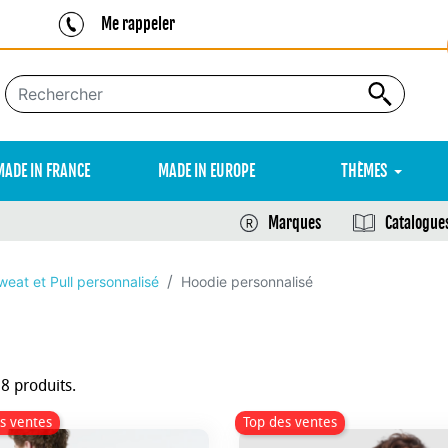
Me rappeler
MADE IN FRANCE
MADE IN EUROPE
THÈMES
Marques
Catalogue
weat et Pull personnalisé
Hoodie personnalisé
18 produits.
s ventes
Top des ventes