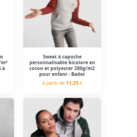
3
+4
en
Sweat à capuche
/m²
personnalisable bicolore en
 à
coton et polyester 280g/m2
pour enfant - Badet
à partir de
11,25 €
Prix