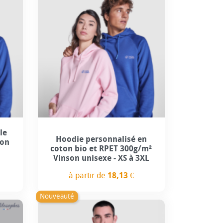
+2
le
Hoodie personnalisé en
ton
coton bio et RPET 300g/m²
Vinson unisexe - XS à 3XL
à partir de
18,13 €
Prix
Nouveauté