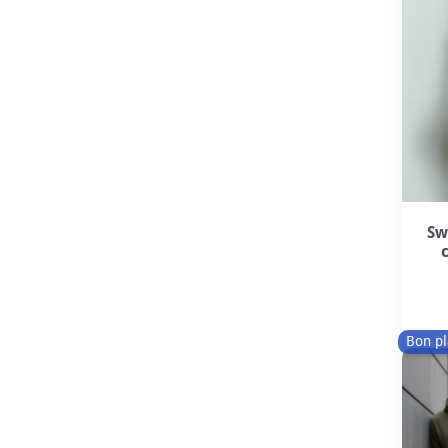
Sw
Bon pl