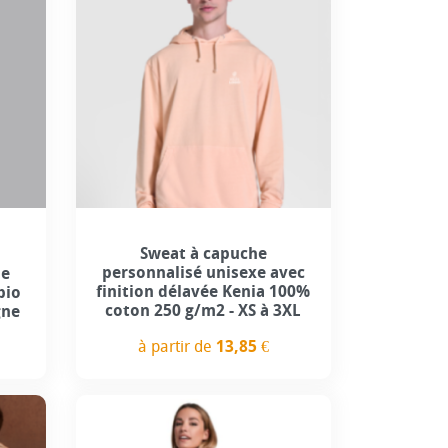
+1
Sweat à capuche
personnalisé unisexe avec
le
finition délavée Kenia 100%
bio
coton 250 g/m2 - XS à 3XL
gne
à partir de
13,85 €
Prix