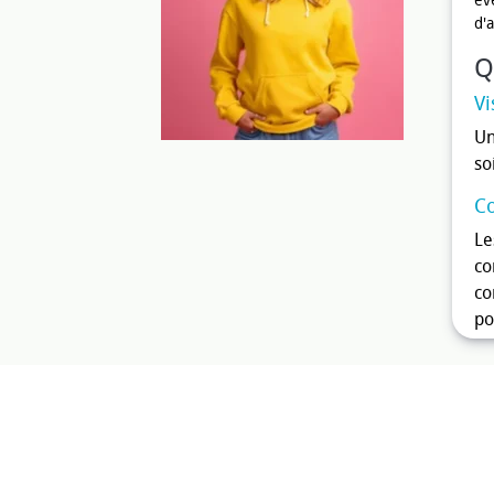
év
d'
Q
Vi
Un
so
Co
Le
co
co
po
Po
Av
po
so
En