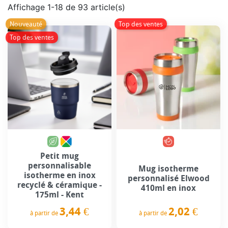
Affichage 1-18 de 93 article(s)
Nouveauté
Top des ventes
Top des ventes
Petit mug
personnalisable
Mug isotherme
isotherme en inox
personnalisé Elwood
recyclé & céramique -
410ml en inox
175ml - Kent
2,02 €
3,44 €
à partir de
à partir de
Prix
Prix