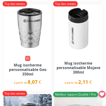
Top des ventes
Top des ventes
Mug isotherme
Mug isotherme
personnalisable Mojave
personnalisable Geo
300ml
350ml
2,11 €
8,07 €
à partir de
à partir de
Prix
Prix
Top des ventes
Meilleur rapport Qualité / Prix