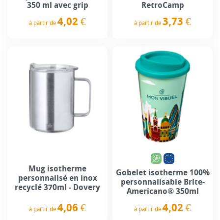
350 ml avec grip
RetroCamp
4,02 €
3,73 €
à partir de
à partir de
Prix
Prix
Mug isotherme
Gobelet isotherme 100%
personnalisé en inox
personnalisable Brite-
recyclé 370ml - Dovery
Americano® 350ml
4,06 €
4,02 €
à partir de
à partir de