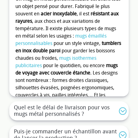
un objet pensé pour durer. Fabriqué le plus
souvent en
acier inoxydable
, il est
résistant aux
rayures
, aux chocs et aux variations de
température. Il existe plusieurs types de mugs
en métal selon les usages :
mugs émaillés
personnalisables
pour un style vintage,
tumblers
en inox double paroi
pour garder les boissons
chaudes ou froides,
mugs isothermes
publicitaires
pour le quotidien, ou encore
mugs
de voyage avec couvercle étanche
. Les designs
sont nombreux : formes droites classiques,
silhouettes évasées, poignées ergonomiques,
couvercles à vis, pailles intégrées… Et les
contenances varient
de 200 ml à plus d’un litre
,
Quel est le délai de livraison pour vos
pour s’adapter à tous les besoins, du café
mugs métal personnalisés ?
expresso à la gourde nomade. Le mug en métal
se distingue par son
look moderne et
Puis-je commander un échantillon avant
professionnel
, ce qui en fait un excellent choix