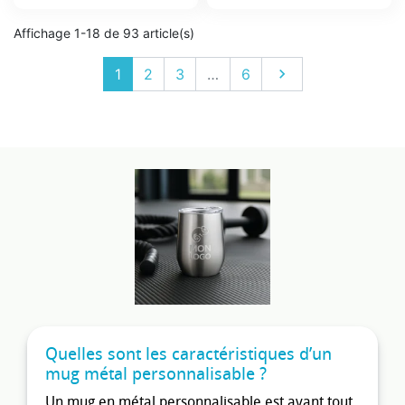
Prix
Prix
Affichage 1-18 de 93 article(s)
Suivant
1
2
3
…
6

Quelles sont les caractéristiques d’un
mug métal personnalisable ?
Un mug en métal personnalisable est avant tout