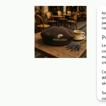
Aj
or
pa
ra
P
L
co
ma
cr
Co
di
sé
Su
cu
da