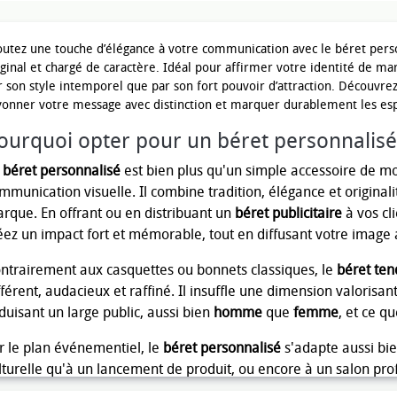
outez une touche d’élégance à votre communication avec le béret personn
iginal et chargé de caractère. Idéal pour affirmer votre identité de ma
r son style intemporel que par son fort pouvoir d’attraction. Découvr
yonner votre message avec distinction et marquer durablement les esp
ourquoi opter pour un béret personnalisé
e
béret personnalisé
est bien plus qu'un simple accessoire de mod
mmunication visuelle. Il combine tradition, élégance et originali
rque. En offrant ou en distribuant un
béret publicitaire
à vos cl
éez un impact fort et mémorable, tout en diffusant votre image 
ntrairement aux casquettes ou bonnets classiques, le
béret te
fférent, audacieux et raffiné. Il insuffle une dimension valorisa
duisant un large public, aussi bien
homme
que
femme
, et ce qu
r le plan événementiel, le
béret personnalisé
s'adapte aussi b
lturelle qu'à un lancement de produit, ou encore à un salon prof
ns des
uniformes d’entreprise
ou comme
cadeau d'affaires orig