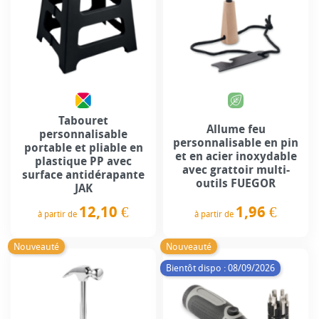
Tabouret
Allume feu
personnalisable
personnalisable en pin
portable et pliable en
et en acier inoxydable
plastique PP avec
avec grattoir multi-
surface antidérapante
outils FUEGOR
JAK
1,96 €
12,10 €
à partir de
à partir de
Prix
Prix
Nouveauté
Nouveauté
Bientôt dispo : 08/09/2026