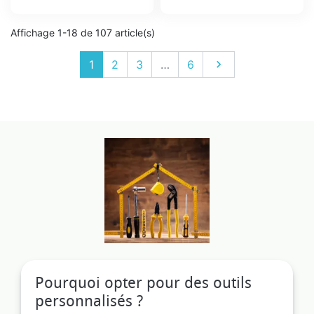
Prix
Prix
Affichage 1-18 de 107 article(s)
Suivant
1
2
3
…
6

Pourquoi opter pour des outils
personnalisés ?