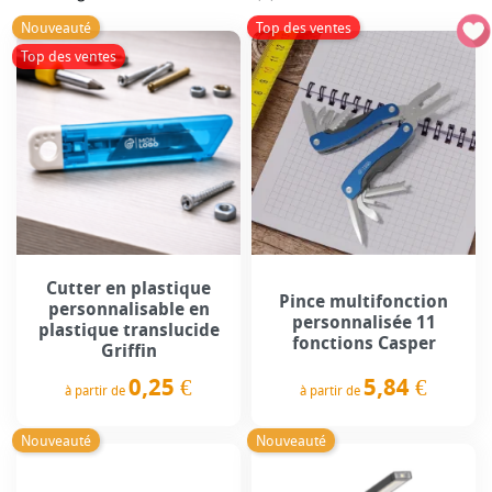
Nouveauté
Top des ventes
Top des ventes
Cutter en plastique
Pince multifonction
personnalisable en
personnalisée 11
plastique translucide
fonctions Casper
Griffin
5,84 €
0,25 €
à partir de
à partir de
Prix
Prix
Nouveauté
Nouveauté