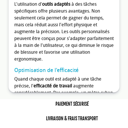
L'utilisation d'
outils adaptés
à des tâches
spécifiques offre plusieurs avantages. Non
seulement cela permet de gagner du temps,
mais cela réduit aussi l'effort physique et
augmente la précision. Les outils personnalisés
peuvent être conçus pour s'adapter parfaitement
à la main de l'utilisateur, ce qui diminue le risque
de blessure et favorise une utilisation
ergonomique.
Optimisation de l'efficacité
Quand chaque outil est adapté à une tâche
précise, l'
efficacité de travail
augmente
considérablement. Par exemple, un mètre ruban
personnalisé peut inclure des marquages
PAIEMENT SÉCURISÉ
spécifiques nécessaires pour certaines
professions. De même, une pince avec un design
LIVRAISON & FRAIS TRANSPORT
modifié peut permettre une prise plus sûre ou
une action plus facile sur des surfaces de travail