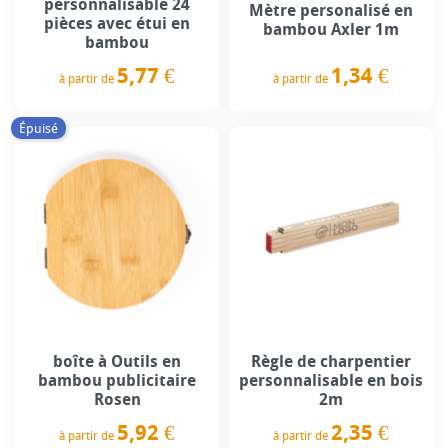
personnalisable 24
Mètre personalisé en
pièces avec étui en
bambou Axler 1m
bambou
1,34 €
5,77 €
à partir de
à partir de
Prix
Prix
Épuisé
boîte à Outils en
Règle de charpentier
bambou publicitaire
personnalisable en bois
Rosen
2m
5,92 €
2,35 €
à partir de
à partir de