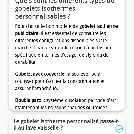
Quels sont les différents types de
gobelets isothermes
personnalisables ?
Pour choisir le bon modèle de
gobelet isotherme
publicitaire
, il est essentiel de connaître les
différentes configurations disponibles sur le
marché. Chaque variante répond à un besoin
spécifique en termes d’usage, de style ou de
durabilité.
Gobelet avec couvercle
: à soulever ou à
coulisser pour faciliter la consommation et
assurer l'étanchéité.
Double paroi
: système d'isolation par vide d'air
maintenant les boissons chaudes ou froides
entre 3 et 8 heures.
Le gobelet isotherme personnalisé passe-t-
Matières disponibles
: PP (polypropylène), rPET
il au lave-vaisselle ?
(plastique recyclé), inox 304 (acier inoxydable