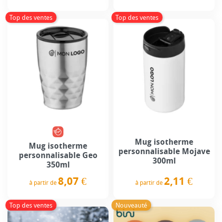
Prix
Prix
Top des ventes
Top des ventes
Mug isotherme
Mug isotherme
personnalisable Mojave
personnalisable Geo
300ml
350ml
2,11 €
8,07 €
à partir de
à partir de
Prix
Prix
Top des ventes
Nouveauté