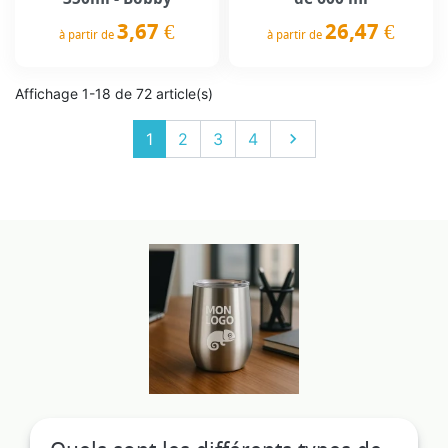
3,67 €
26,47 €
à partir de
à partir de
Prix
Prix
Affichage 1-18 de 72 article(s)
Suivant
1
2
3
4
