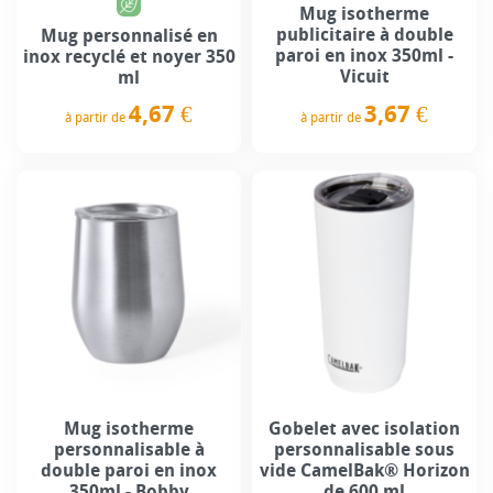
Mug isotherme
publicitaire à double
Mug personnalisé en
paroi en inox 350ml -
inox recyclé et noyer 350
Vicuit
ml
4,67 €
3,67 €
à partir de
à partir de
Prix
Prix
Mug isotherme
Gobelet avec isolation
personnalisable à
personnalisable sous
double paroi en inox
vide CamelBak® Horizon
350ml - Bobby
de 600 ml