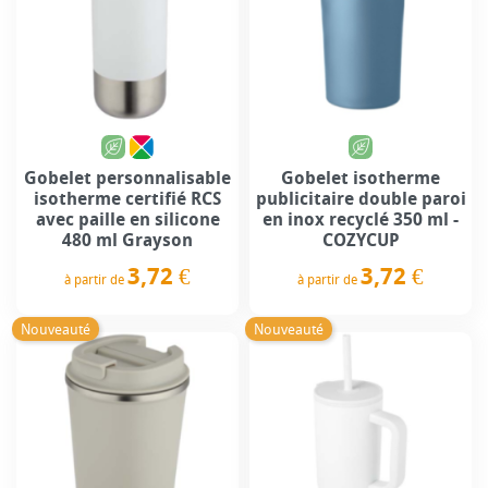
Gobelet personnalisable
Gobelet isotherme
isotherme certifié RCS
publicitaire double paroi
avec paille en silicone
en inox recyclé 350 ml -
480 ml Grayson
COZYCUP
3,72 €
3,72 €
à partir de
à partir de
Prix
Prix
Nouveauté
Nouveauté