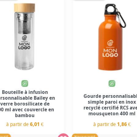
+7
Bouteille à infusion
Gourde personnalisab
rsonnalisable Bailey en
simple paroi en inox
verre borosilicate de
recyclé certifié RCS av
00 ml avec couvercle en
mousqueton 400 ml
bambou
à partir de
1,86 €
à partir de
6,01 €
Prix
Prix