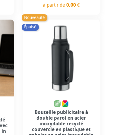
à partir de
0,00 €
Prix
Nouveauté
Épuisé
Bouteille publicitaire à
double paroi en acier
clé
inoxydable recyclé
avec
couvercle en plastique et
 in