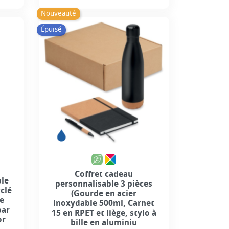
Prix
Nouveauté
Épuisé
Coffret cadeau
ble
personnalisable 3 pièces
yclé
(Gourde en acier
le
inoxydable 500ml, Carnet
par
15 en RPET et liège, stylo à
or
bille en aluminiu