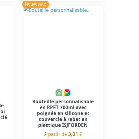
Nouveauté
Bouteille personnalisable
le
en RPET 700ml avec
roi
poignée en silicone et
yclé
couvercle à rabat en
plastique ISJFORDEN
à partir de
3,31 €