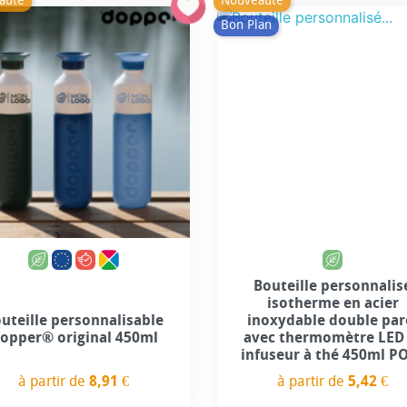
auté
Nouveauté
Bon Plan
+7
Bouteille personnalis
isotherme en acier
uteille personnalisable
inoxydable double par
opper® original 450ml
avec thermomètre LED 
infuseur à thé 450ml P
à partir de
8,91 €
à partir de
5,42 €
Prix
Prix