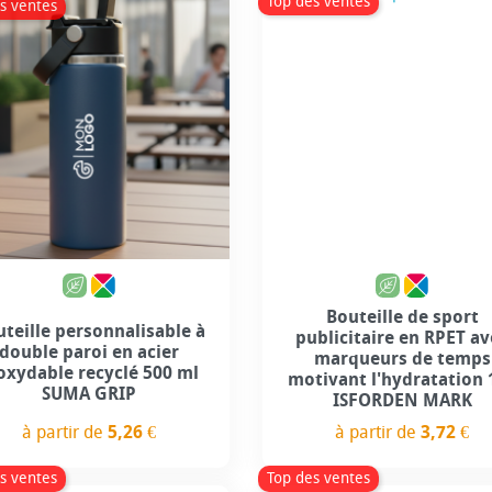
Top des ventes
s ventes
+2
Bouteille de sport
teille personnalisable à
publicitaire en RPET av
double paroi en acier
marqueurs de temps
oxydable recyclé 500 ml
motivant l'hydratation 1
SUMA GRIP
ISFORDEN MARK
à partir de
5,26 €
à partir de
3,72 €
Prix
Prix
s ventes
Top des ventes