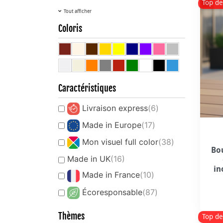
Top de
Tout afficher
Coloris
Caractéristiques
Livraison express
(6)
Made in Europe
(17)
Mon visuel full color
(38)
Bou
Made in UK
(16)
in
Made in France
(10)
Écoresponsable
(87)
Thèmes
Top de