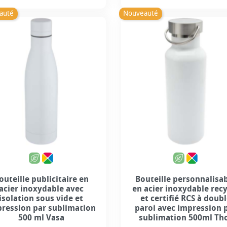
Prix
Prix
auté
Nouveauté
outeille publicitaire en
Bouteille personnalisa
acier inoxydable avec
en acier inoxydable rec
isolation sous vide et
et certifié RCS à doub
ression par sublimation
paroi avec impression 
500 ml Vasa
sublimation 500ml Th