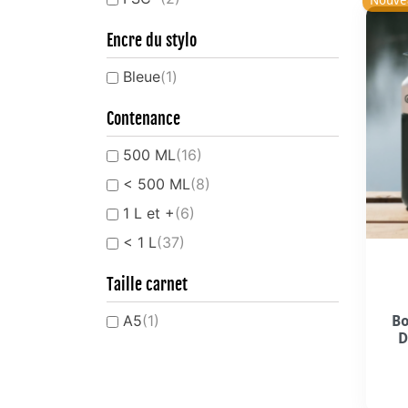
Nouve
Encre du stylo
Bleue
(1)
Contenance
500 ML
(16)
< 500 ML
(8)
1 L et +
(6)
< 1 L
(37)
Taille carnet
A5
(1)
Bo
D