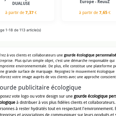
Europe - ReuuZ
DUALUSE
à partir de
7,65 €
à partir de
7,37 €
Prix
Prix
ge 1-18 de 113 article(s)
frez à vos clients et collaborateurs une
gourde écologique personnalis
treprise. Plus qu'un simple objet, c'est une démarche responsable qui 
empreinte environnementale. De plus, elle constitue une plateforme pub
une grande surface de marquage. Rejoignez le mouvement écologique 
nforcez votre image auprès de vos clients avec une approche conscient
ourde publicitaire écologique
posez vote logo ou votre design sur une
gourde écologique per
ologique
à distribuer à vos plus fidèles clients et collaborateurs
rsonnes à rester hydratés tout en respectant l'environnement. E
treprises et associations de communiquer sur leurs produits et