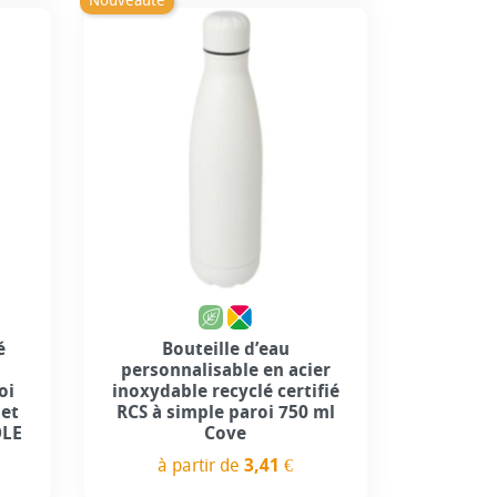
Nouveauté
+2
é
Bouteille d’eau
personnalisable en acier
oi
inoxydable recyclé certifié
et
RCS à simple paroi 750 ml
OLE
Cove
à partir de
3,41 €
Prix