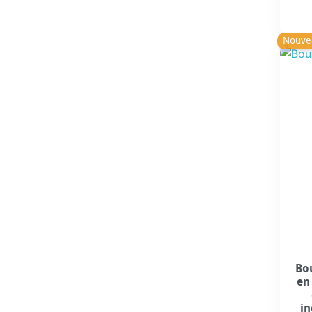
Nouve
Bou
en
in