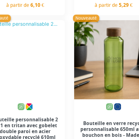
à partir de
6,10 €
à partir de
5,29 €
Prix
Prix
auté
Nouveauté
teille personnalisable 2
Bouteille en verre recy
 1 en tritan avec gobelet
personnalisable 650ml 
double paroi en acier
bouchon en bois - Made
oxydable recyclé 610ml