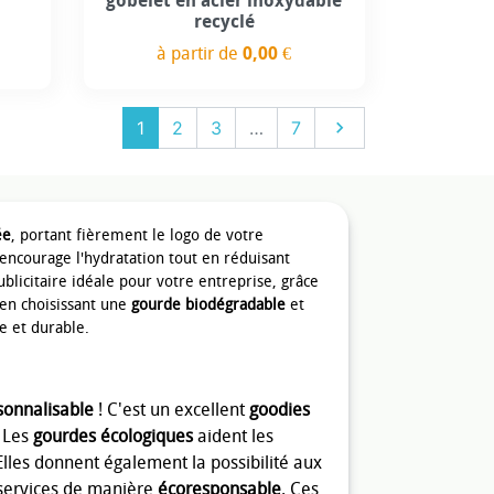
gobelet en acier inoxydable
recyclé
à partir de
0,00 €
Prix
Suivant
1
2
3
…
7

ée
, portant fièrement le logo de votre
encourage l'hydratation tout en réduisant
licitaire idéale pour votre entreprise, grâce
en choisissant une
gourde biodégradable
et
e et durable.
sonnalisable
! C'est un excellent
goodies
. Les
gourdes écologiques
aident les
lles donnent également la possibilité aux
 services de manière
écoresponsable
. Ces