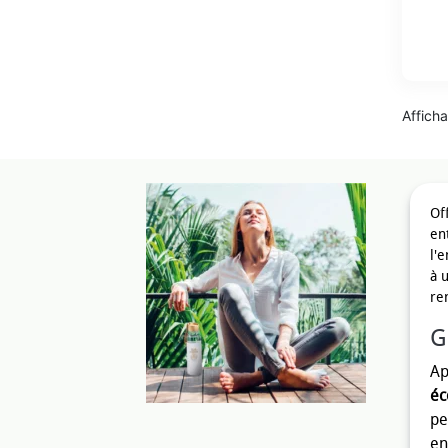
Afficha
Of
en
l'
à 
re
G
Ap
éc
pe
en