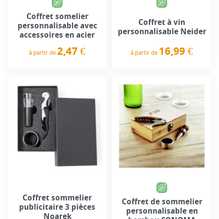
Coffret somelier
Coffret à vin
personnalisable avec
personnalisable Neider
accessoires en acier
16,99 €
2,47 €
à partir de
à partir de
Prix
Prix
Coffret sommelier
Coffret de sommelier
publicitaire 3 pièces
personnalisable en
Noarek