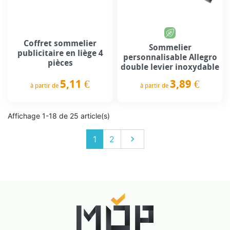
Coffret sommelier
Sommelier
publicitaire en liège 4
personnalisable Allegro
pièces
double levier inoxydable
5,11 €
3,89 €
à partir de
à partir de
Prix
Prix
Affichage 1-18 de 25 article(s)
Suivant
1
2
