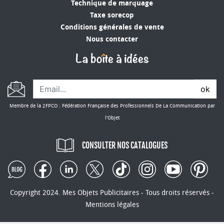
et votre famille. Et si vous voulez aller plus loin, il
Technique de marquage
existe même des boîtes personnalisées. C'est
Taxe sorecop
une excellente façon de personnaliser votre vin
Conditions générales de vente
et de faire en sorte que vos clients ou
Nous contacter
collaborateurs aient toujours la bouteille de vin
parfaite à portée de main.
ok
Membre de la 2FPCO : Fédération Française des Professionnels De La Communication par
l'Objet
CONSULTER NOS CATALOGUES
Copyright 2024. Mes Objets Publicitaires - Tous droits réservés -
Mentions légales