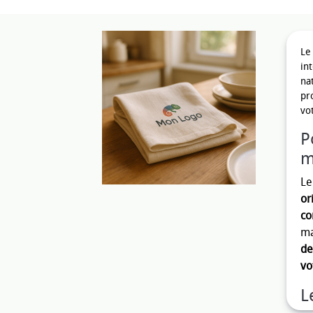
Le
in
na
pr
vo
P
m
L
or
co
ma
de
vo
L