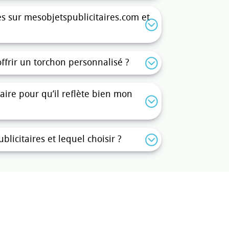
munication a de nombreux atouts :
 sur mesobjetspublicitaires.com et
ilisés plusieurs fois par jour,
objets sont conçus pour durer et
offrir un torchon personnalisé ?
sociez votre entreprise à des valeurs de
ire pour qu’il reflète bien mon
e suffisant pour imprimer votre logo,
grande ampleur, les foires ou les
licitaires et lequel choisir ?
rchons publicitaires ?
 modulable.
Mesobjetspublicitaires.com
re image :
oin, pour une visibilité optimale à