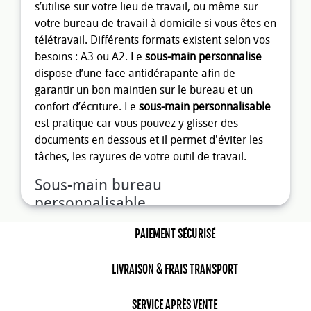
s’utilise sur votre lieu de travail, ou même sur
votre bureau de travail à domicile si vous êtes en
télétravail. Différents formats existent selon vos
besoins : A3 ou A2. Le
sous-main personnalise
dispose d’une face antidérapante afin de
garantir un bon maintien sur le bureau et un
confort d’écriture. Le
sous-main personnalisable
est pratique car vous pouvez y glisser des
documents en dessous et il permet d'éviter les
tâches, les rayures de votre outil de travail.
Sous-main bureau
personnalisable
Le
sous-main publicitaire
est un
goodie
PAIEMENT SÉCURISÉ
publicitaire
de bureau parfait pour
communiquer. Vous pouvez y apposer une
LIVRAISON & FRAIS TRANSPORT
photo, une image, un dessin, texte ou bien un
logo
pour augmenter la visibilité de votre
SERVICE APRÈS VENTE
entreprise. Le
sous-main à personnaliser
dispose