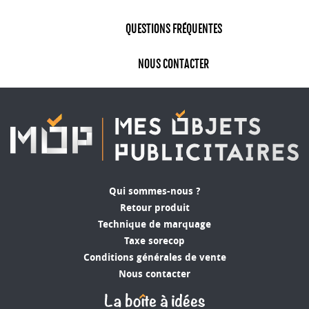
d’une grande surface de marquage. Vous avez
QUESTIONS FRÉQUENTES
suffisament de place pour faire une belle
création rappelant les différents évements de
NOUS CONTACTER
votre entreprise ou le calendrier de votre
association. L'impression comprends l'ensemble
de la feuille et est répété sur le nombre de
feuillets que vous avez sélectionnné. Nous avons
pour la plupart de nos sous-main, le choix entre
25, 50 et 10 feuillets.
Calendrier sous-main
personnalisé
Qui sommes-nous ?
Retour produit
Un
calendrier sous-main personnalisé
est utile et
Technique de marquage
permet également de noter vos rendez-vous
Taxe sorecop
directement dessus au lieu de prendre un
Conditions générales de vente
agenda ! Gagnez en rapidité et en efficacité !
Nous contacter
Trônant quotidienement sur nos bureaux, vous
vous assurez une haute visibilité pour votre