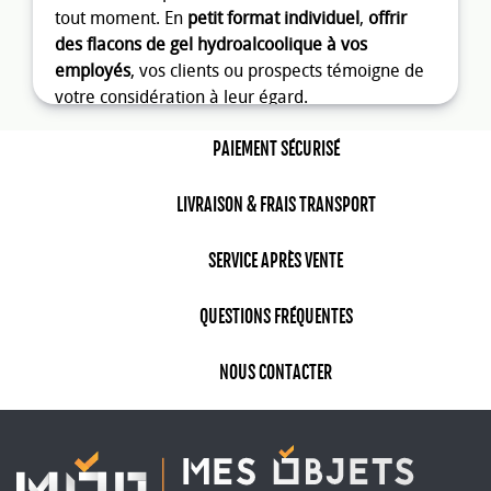
tout moment. En
petit format individuel
,
offrir
des flacons de gel hydroalcoolique à vos
employés
, vos clients ou prospects témoigne de
votre considération à leur égard.
En
personnalisant les flacons de gel pour les
PAIEMENT SÉCURISÉ
mains
, vous renforcer l'image solidaire de votre
marque et véhiculez une image positive autour
de vous.
LIVRAISON & FRAIS TRANSPORT
Gel antibactérien : la solution pour
SERVICE APRÈS VENTE
des mains toujours propres
Equipez vos locaux avec des
flacons grand
QUESTIONS FRÉQUENTES
format de gel hydroalcoolique
. La
désinfection
des mains
peut ainsi se faire à volonté toute la
NOUS CONTACTER
journée. Vos collaboraterus au contact du public
mais aussi entre eux pourront ainsi effectuer
le
geste barrière de se laver les
mains
régulièrement afin de ne pas propager les