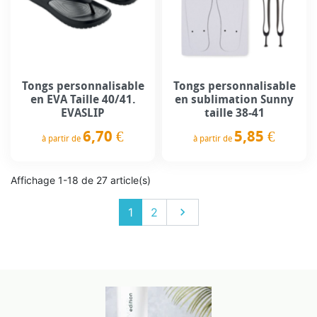
Tongs personnalisable
Tongs personnalisable
en EVA Taille 40/41.
en sublimation Sunny
EVASLIP
taille 38-41
6,70 €
5,85 €
à partir de
à partir de
Prix
Prix
Affichage 1-18 de 27 article(s)
Suivant
1
2
