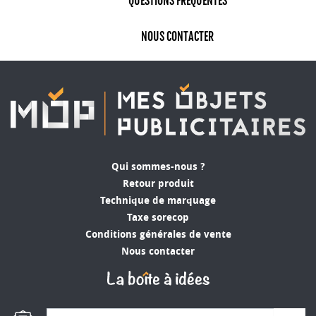
QUESTIONS FRÉQUENTES
enfiler. Elles véhiculeront efficacement votre
image de marque avec elle. Associées avec des
NOUS CONTACTER
lunettes de soleil personnalisées
, vous offrez une
tenue de vacancier
Grossiste de claquettes
personnalisées avec votre logo
Les
claquettes publicitaires
sont des produits
abordables. Chez Mes Objets Publicitaires, nous
vous proposons une gamme de qualité
Qui sommes-nous ?
accessible à tous les budgets et parfaite pour
Retour produit
dénicher le produit adapté à votre projet.
Technique de marquage
Véritable outil efficace pour la promotion de
Taxe sorecop
votre entreprise, les claquettes et tongs
Conditions générales de vente
personnalisées peuvent être offertes en cadeaux
Nous contacter
d'entreprise lors d'événements, de salons ou de
conférences, ce qui permettra à votre marque
d'être exposée à un large public. De plus, les