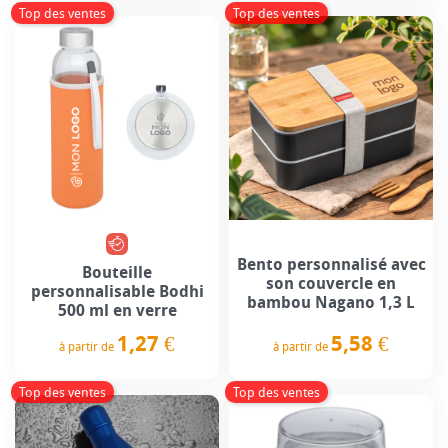
Top des ventes
Top des ventes
Bento personnalisé avec
Bouteille
son couvercle en
personnalisable Bodhi
bambou Nagano 1,3 L
500 ml en verre
5,58 €
1,27 €
à partir de
à partir de
Prix
Prix
Top des ventes
Top des ventes