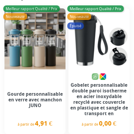
Meilleur rapport Qualité / Prix
Meilleur rapport Qualité / Prix
Nouveauté
Nouveauté
Épuisé
Gobelet personnalisable
double paroi isotherme
Gourde personnalisable
en acier inoxydable
en verre avec manchon
recyclé avec couvercle
JUNO
en plastique et sangle de
transport en
4,91 €
0,00 €
à partir de
à partir de
Prix
Prix