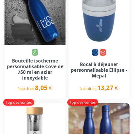
Bouteille isotherme
Bocal à déjeuner
personnalisable Cove de
personnalisable Ellipse -
750 ml en acier
Mepal
inoxydable
13,27 €
8,05 €
à partir de
à partir de
Prix
Prix
Top des ventes
Top des ventes