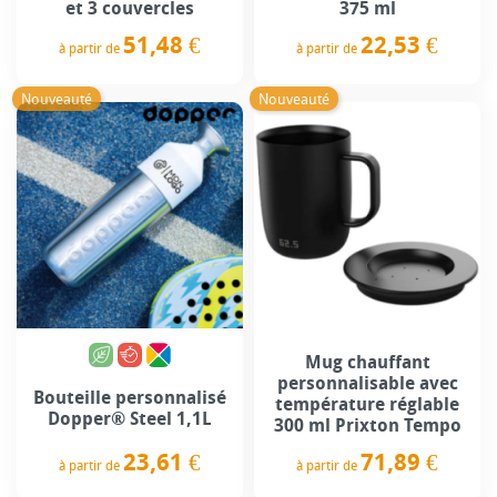
et 3 couvercles
375 ml
51,48 €
22,53 €
à partir de
à partir de
Prix
Prix
Nouveauté
Nouveauté
Mug chauffant
personnalisable avec
Bouteille personnalisé
température réglable
Dopper® Steel 1,1L
300 ml Prixton Tempo
23,61 €
71,89 €
à partir de
à partir de
Prix
Prix