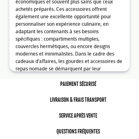
économiques et souvent plus sains que ceux
achetés préparés. Ces accessoires offrent
également une excellente opportunité pour
personnaliser son expérience culinaire, en
adaptant les contenants à ses besoins
spécifiques : compartiments multiples,
couvercles hermétiques, ou encore designs
modernes et minimalistes. Dans le cadre des
cadeaux d’affaires, les gourdes et accessoires de
repas nomade se démarquent par leur
polyvalence et leur utilité. Offrir une
gourde
personnalisée
avec le logo ou le message de
PAIEMENT SÉCURISÉ
votre entreprise est une manière efficace de
transmettre des valeurs fortes : engagement
LIVRAISON & FRAIS TRANSPORT
écologique, préoccupation pour le bien-être et
promotion d’un mode de vie sain. Ces objets ne
SERVICE APRÈS VENTE
sont pas seulement fonctionnels : ils deviennent
des outils de communication qui renforcent
QUESTIONS FRÉQUENTES
l’image de marque auprès des clients,