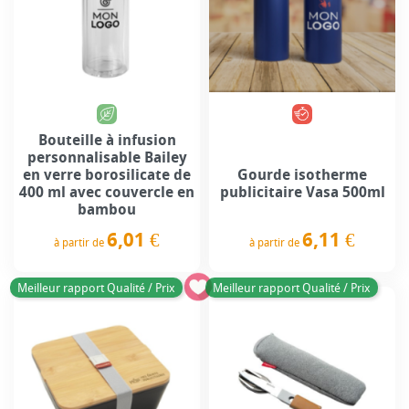
Bouteille à infusion
personnalisable Bailey
en verre borosilicate de
Gourde isotherme
400 ml avec couvercle en
publicitaire Vasa 500ml
bambou
6,01 €
6,11 €
à partir de
à partir de
Prix
Prix
Meilleur rapport Qualité / Prix
Meilleur rapport Qualité / Prix