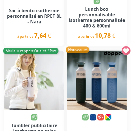
Lunch box
Sac à bento isotherme
personnalisable
personnalisé en RPET 8L
isotherme personnalisée
- Nara
400 & 600ml
7,64 €
10,78 €
à partir de
à partir de
Prix
Prix
Nouveauté
Meilleur rapport Qualité / Prix
Tumbler publicitaire