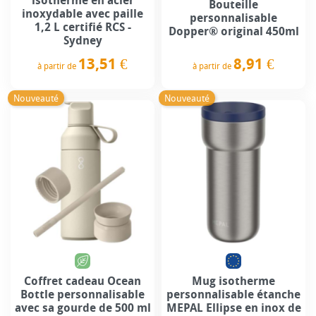
isotherme en acier
Bouteille
inoxydable avec paille
personnalisable
1,2 L certifié RCS -
Dopper® original 450ml
Sydney
8,91 €
13,51 €
à partir de
à partir de
Prix
Prix
Nouveauté
Nouveauté
Coffret cadeau Ocean
Mug isotherme
Bottle personnalisable
personnalisable étanche
avec sa gourde de 500 ml
MEPAL Ellipse en inox de