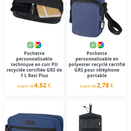
Pochette
Pochette
personnalisable
personnalisable en
technique en cuir PU
polyester recyclé certifié
recyclée certifiée GRS de
GRS pour téléphone
1 L Resi Plus
portable
4,52 €
2,78 €
à partir de
à partir de
Prix
Prix