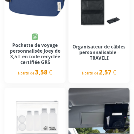
Pochette de voyage
Organisateur de câbles
personnalisée Joey de
personnalisable -
3,5 L en toile recyclée
TRAVELI
certifiée GRS
2,57 €
3,58 €
à partir de
à partir de
Prix
Prix