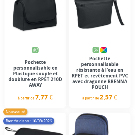
Pochette
Pochette
personnalisable
personnalisable en
résistante à l'eau en
Plastique souple et
RPET et revêtement PVC
doublure en RPET 210D
avec dragonne BRENNA
AWAY
POUCH
7,77 €
2,57 €
à partir de
à partir de
Prix
Prix
Nouveauté
Bientôt dispo : 10/09/2026