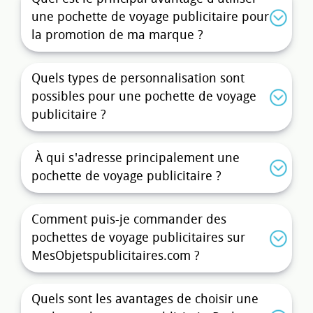
valorisant votre image de marque.
une pochette de voyage publicitaire pour
la promotion de ma marque ?
Pourquoi choisir une trousse ou
étui de voyage personnalisé pour
votre communication ?
Quels types de personnalisation sont
possibles pour une pochette de voyage
Offrir une
pochette de voyage personnalisée
,
publicitaire ?
c’est créer un objet à la fois fonctionnel et à forte
valeur perçue. Voici quelques raisons qui en font
un support publicitaire de choix :
À qui s'adresse principalement une
pochette de voyage publicitaire ?
Utilité réelle :
idéal pour organiser ses
documents (billets d’avion, passeport, cartes
d’identité) ou ses accessoires de voyage
Comment puis-je commander des
(câbles de chargement, écouteurs, petits
pochettes de voyage publicitaires sur
produits de soin).
MesObjetspublicitaires.com ?
Longévité :
contrairement aux flyers ou
objets jetables, la
pochette de voyage
publicitaire
vous garantit une
exposition
Quels sont les avantages de choisir une
prolongée de votre logo
.