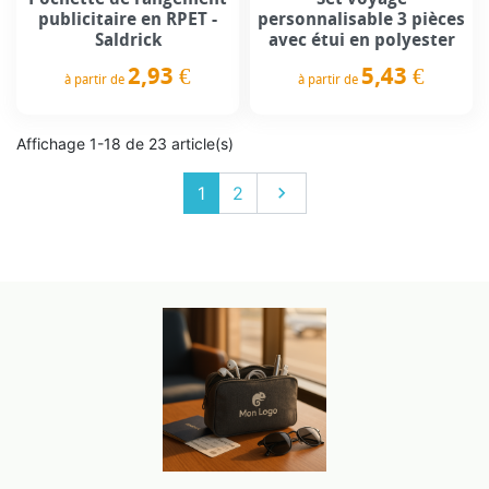
publicitaire en RPET -
personnalisable 3 pièces
Saldrick
avec étui en polyester
2,93 €
5,43 €
à partir de
à partir de
Prix
Prix
Affichage 1-18 de 23 article(s)
Suivant
1
2
