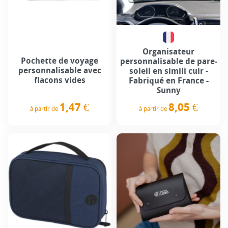
Organisateur
Pochette de voyage
personnalisable de pare-
personnalisable avec
soleil en simili cuir -
flacons vides
Fabriqué en France -
Sunny
1,47 €
8,05 €
à partir de
à partir de
Prix
Prix