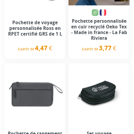
Pochette personnalisée
Pochette de voyage
en cuir recyclé Oeko Tex
personnalisée Ross en
- Made in france - La Fab
RPET certifié GRS de 1 L
Riviera
4,47 €
3,77 €
à partir de
à partir de
Prix
Prix
Pochette de rangement
Set voyage