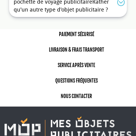
pochette de voyage publicitaireRather
Visibilité accrue :
utilisée en aéroport, en
qu'un autre type d'objet publicitaire ?
séminaire ou en déplacement international,
elle assure une visibilité constante de votre
marque auprès d’un public élargi.
PAIEMENT SÉCURISÉ
Objet à image premium :
grâce aux finitions
soignées et aux matériaux qualitatifs, c’est un
accessoire qui valorise votre message.
LIVRAISON & FRAIS TRANSPORT
Que ce soit dans une optique de fidélisation, de
SERVICE APRÈS VENTE
remerciement ou lors d'un salon professionnel,
la
pochette passeport personnalisée
est toujours
QUESTIONS FRÉQUENTES
bien accueillie.
Quels types de pochettes de
NOUS CONTACTER
voyage publicitaires sont
disponibles ?
Sur notre site, vous trouverez une large sélection
de
pochettes de voyage à personnaliser
,