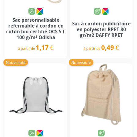
Sac personnalisable
Sac à cordon publicitaire
refermable à cordon en
en polyester RPET 80
coton bio certifié OCS 5 L
gr/m2 DAFFY RPET
100 g/m² Odisha
0,49 €
1,17 €
à partir de
à partir de
Prix
Prix
Nouveauté
Nouveauté