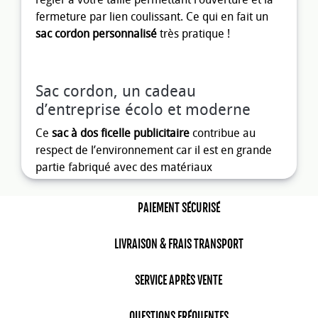
fermeture par lien coulissant. Ce qui en fait un
sac cordon personnalisé
très pratique !
Sac cordon, un cadeau
d’entreprise écolo et moderne
Ce
sac à dos ficelle publicitaire
contribue au
respect de l’environnement car il est en grande
partie fabriqué avec des matériaux
biodégradables comme le coton, le RPET
(plastique recyclé et recyclable) ou encore en
PAIEMENT SÉCURISÉ
toile de jute. Grâce à leurs lanières, les
sacs à
cordon
permettent de réduire les maux de dos
LIVRAISON & FRAIS TRANSPORT
ce qui est un atout non négligeable !
SERVICE APRÈS VENTE
Sac à dos ficelle multifonction
QUESTIONS FRÉQUENTES