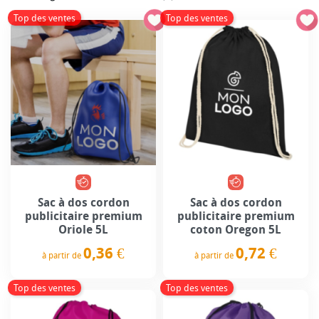
Top des ventes
Top des ventes
Sac à dos cordon
Sac à dos cordon
publicitaire premium
publicitaire premium
Oriole 5L
coton Oregon 5L
0,36 €
0,72 €
à partir de
à partir de
Prix
Prix
Top des ventes
Top des ventes