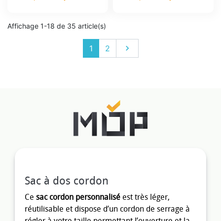
Prix
Prix
Affichage 1-18 de 35 article(s)
Suivant
1
2

Sac à dos cordon
Ce
sac cordon personnalisé
est très léger,
réutilisable et dispose d’un cordon de serrage à
régler à votre taille permettant l’ouverture et la