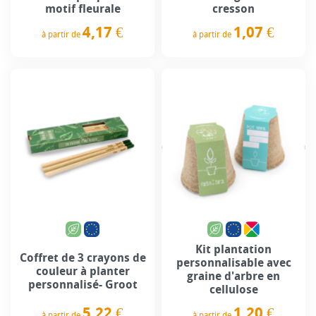
motif fleurale
cresson
4,17 €
1,07 €
à partir de
à partir de
Prix
Prix
Kit plantation
Coffret de 3 crayons de
personnalisable avec
couleur à planter
graine d'arbre en
personnalisé- Groot
cellulose
5,22 €
1,20 €
à partir de
à partir de