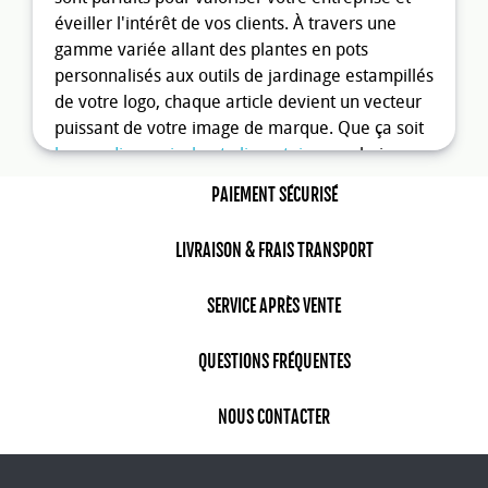
éveiller l'intérêt de vos clients. À travers une
gamme variée allant des plantes en pots
personnalisés aux outils de jardinage estampillés
de votre logo, chaque article devient un vecteur
puissant de votre image de marque. Que ça soit
les goodies agricole et alimentaire
, un choix
personnalisés de ces outils, pensés pour allier
PAIEMENT SÉCURISÉ
utilité, visibilité et authenticité de votre marque.
Quel type d'objet publicitaire pour
LIVRAISON & FRAIS TRANSPORT
le jardin choisir ?
SERVICE APRÈS VENTE
Le choix des
objets publicitaires pour jardin
est
vaste et diversifié. Parmi les plus populaires
QUESTIONS FRÉQUENTES
figurent les arrosoirs, les kits de plantation, les
gants de jardinage et les petites décorations
NOUS CONTACTER
pour jardin. Chaque produit peut être
personnalisé avec le logo de votre entreprise,
garantissant une visibilité optimale. L'objectif est