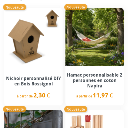
Nouveauté
Nouveauté
Hamac personnalisable 2
Nichoir personnalisé DIY
personnes en coton
en Bois Rossignol
Napira
2,30 €
11,97 €
à partir de
à partir de
Prix
Prix
Nouveauté
Nouveauté