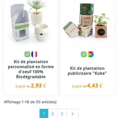
Kit de plantation
personnalisé en forme
Kit de plantation
d'oeuf 100%
publicitaire "Kube"
Biodégradable
4,43 €
2,93 €
à partir de
à partir de
Prix
Prix
Affichage 1-18 de 50 article(s)
Suivant
1
2
3
