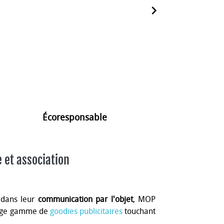
navigate_next
Écoresponsable
e et association
 dans leur
communication par l'objet
, MOP
 large gamme de
goodies publicitaires
touchant