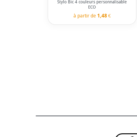
Stylo Bic 4 couleurs personnalisable
ECO
à partir de
1,48 €
Câble de c
personnalisé Mr
Xoopa
à partir de