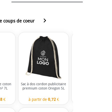
navigate_next
e coups de coeur
re coton
Sac à dos cordon publicitaire
Tote bag personnalisé 
m² 7L
premium coton Oregon 5L
Madras 140 gr/m² 7
8 €
à partir de
0,72 €
à partir de
0,51 