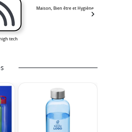
Sport, Plage
Maison, Bien être et Hygiène
navigate_next
high tech
es