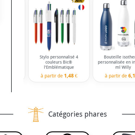
harge
Stylo personnalisé 4
Bouteille isoth
 Bio 12W -
couleurs Bic®
personnalisée en i
r®
l'Emblématique
ml Willy
5,19 €
à partir de
1,48 €
à partir de
6,1
Catégories phares