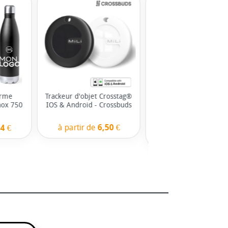
erme
Trackeur d'objet Crosstag®
Sac à dos de voyage ca
nox 750
IOS & Android - Crossbuds
personnalisable ave
compression sous vid
Tempest
à partir de
6,50 €
4 €
à partir de
0,00 