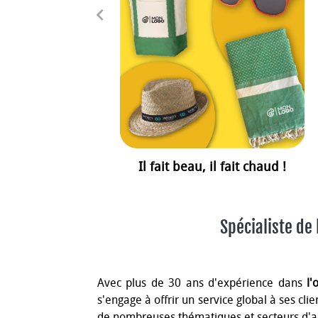
navigate_before
Il fait beau, il fait chaud !
Spécialiste de 
Avec plus de 30 ans d'expérience dans
l'
s'engage à offrir un service global à ses cl
de nombreuses thématiques et secteurs d'ac