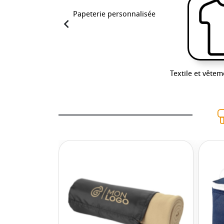
Papeterie personnalisée
navigate_before
g et Gobelet
Textile et vête