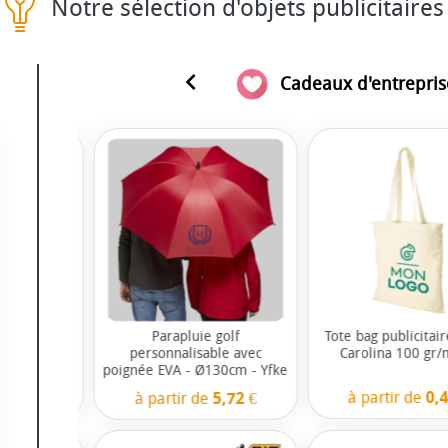
Notre sélection d'objets publicitaires
navigate_before
Cadeaux d'entrepris
itaire A5
Parapluie golf
Tote bag publicitai
uverture
personnalisable avec
Carolina 100 gr/
 lignée
poignée EVA - Ø130cm - Yfke
à partir de
0,4
1,08 €
à partir de
5,72 €