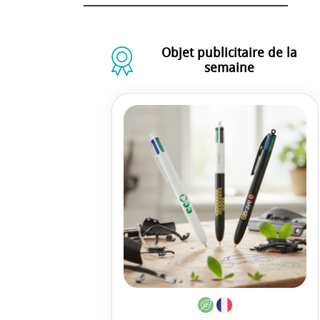
Objet publicitaire de la
semaine
Carnet public
Spectrum à co
rigide page
à partir de