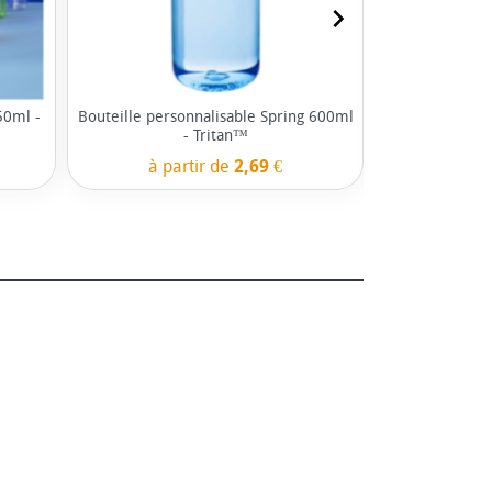
navigate_next
50ml -
Bouteille personnalisable Spring 600ml
Mug isotherm
- Tritan™
41
à partir de
2,69 €
à pa