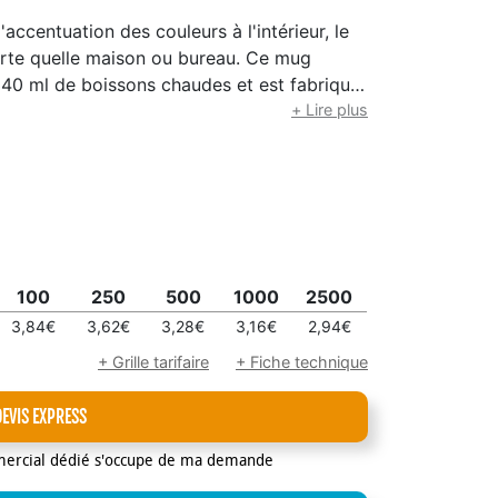
'accentuation des couleurs à l'intérieur, le
orte quelle maison ou bureau. Ce mug
340 ml de boissons chaudes et est fabriqué
ra (y compris l'impression) peut être mis
+ Lire plus
orme EN12875-1 pour au moins 125 cycles de
100
250
500
1000
2500
3,84€
3,62€
3,28€
3,16€
2,94€
+ Grille tarifaire
+ Fiche technique
DEVIS EXPRESS
mercial dédié s'occupe de ma demande