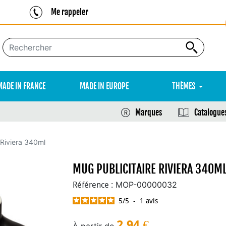
Me rappeler
MADE IN FRANCE
MADE IN EUROPE
THÈMES
Marques
Catalogue
 Riviera 340ml
MUG PUBLICITAIRE RIVIERA 340M
MOP-00000032
Référence :
5
/
5
-
1
avis
2,94
€