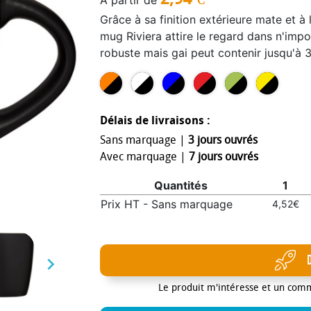
À partir de
Grâce à sa finition extérieure mate et à l
mug Riviera attire le regard dans n'imp
robuste mais gai peut contenir jusqu'à 
en céramique. Le mug en céramique Rivie
au lave-vaisselle conformément à la n
lavage.
Délais de livraisons :
Sans marquage |
3 jours ouvrés
Avec marquage |
7 jours ouvrés
Quantités
1
Prix HT - Sans marquage
4,52€

Le produit m'intéresse et un com