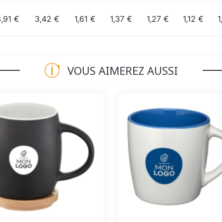
,91 €
3,42 €
1,61 €
1,37 €
1,27 €
1,12 €
1
VOUS AIMEREZ AUSSI