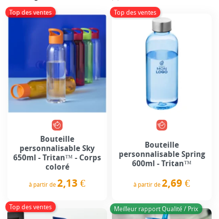
Top des ventes
Top des ventes
Bouteille
Bouteille
personnalisable Sky
personnalisable Spring
650ml - Tritan™ - Corps
600ml - Tritan™
coloré
2,69 €
2,13 €
à partir de
à partir de
Prix
Prix
Top des ventes
Meilleur rapport Qualité / Prix