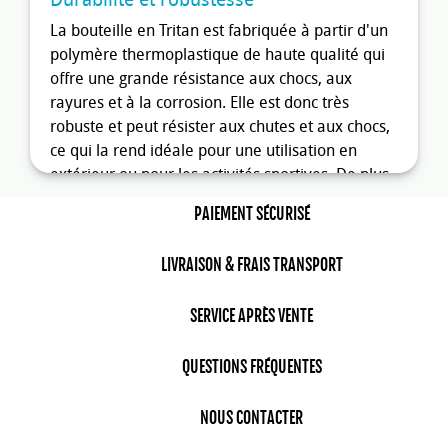
La bouteille en Tritan est fabriquée à partir d'un
polymère thermoplastique de haute qualité qui
offre une grande résistance aux chocs, aux
rayures et à la corrosion. Elle est donc très
robuste et peut résister aux chutes et aux chocs,
ce qui la rend idéale pour une utilisation en
extérieur ou pour les activités sportives. De plus,
la bouteille en Tritan est également résistante
PAIEMENT SÉCURISÉ
aux hautes températures, ce qui lui permet de
contenir des boissons chaudes sans se déformer
LIVRAISON & FRAIS TRANSPORT
ou se fissurer. Elle peut donc être utilisée pour
transporter des boissons chaudes comme du
SERVICE APRÈS VENTE
café, du thé ou du chocolat chaud sans risque de
brûlure. Enfin, la bouteille en Tritan est facile à
nettoyer et ne retient pas les odeurs ou les
QUESTIONS FRÉQUENTES
saveurs des boissons précédemment contenues.
Elle est donc très hygiénique et peut être utilisée
NOUS CONTACTER
pour transporter différentes boissons sans