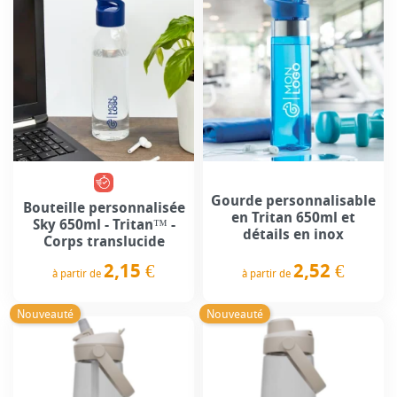
Gourde personnalisable
Bouteille personnalisée
en Tritan 650ml et
Sky 650ml - Tritan™ -
détails en inox
Corps translucide
2,52 €
2,15 €
à partir de
à partir de
Prix
Prix
Nouveauté
Nouveauté