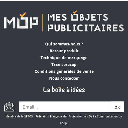
altérer leur goût ou leur odeur.
Respect de l'environnement
Le Tritan est un matériau respectueux de
l'environnement qui permet de réduire l'impact
de votre entreprise sur la planète.
Qui sommes-nous ?
Contrairement aux bouteilles en plastique
Retour produit
jetables, les bouteilles en Tritan sont réutilisables
Technique de marquage
et recyclables, ce qui permet de réduire la
Taxe sorecop
quantité de déchets plastiques générés par votre
Conditions générales de vente
entreprise. De plus, le Tritan ne contient pas de
Nous contacter
BPA, un composé chimique potentiellement nocif
pour la santé et l'environnement. En optant pour
une bouteille en Tritan, vous contribuez à la
préservation de la qualité de l'eau et de l'air,
ainsi qu'à la protection de la faune et de la flore.
ok
En choisissant une bouteille en Tritan
Membre de la 2FPCO : Fédération Française des Professionnels De La Communication par
personnalisée pour votre entreprise, vous
l'Objet
pouvez véhiculer une image responsable et