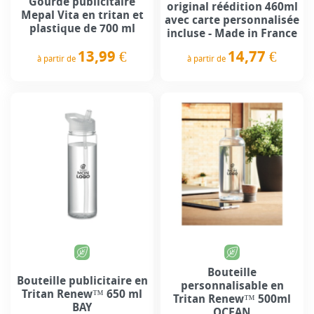
Gourde publicitaire
original réédition 460ml
Mepal Vita en tritan et
avec carte personnalisée
plastique de 700 ml
incluse - Made in France
13,99 €
14,77 €
à partir de
à partir de
Prix
Prix
Bouteille
Bouteille publicitaire en
personnalisable en
Tritan Renew™ 650 ml
Tritan Renew™ 500ml
BAY
OCEAN