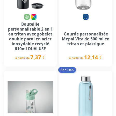
Bouteille
personnalisable 2 en 1
en tritan avec gobelet
Gourde personnalisée
double paroi en acier
Mepal Vita de 500 ml en
inoxydable recyclé
tritan et plastique
610ml DUALUSE
7,37 €
12,14 €
à partir de
à partir de
Prix
Prix
Bon Plan