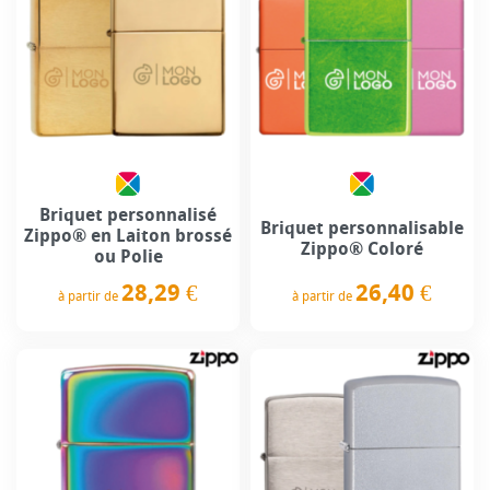
Briquet personnalisé
Briquet personnalisable
Zippo® en Laiton brossé
Zippo® Coloré
ou Polie
26,40 €
28,29 €
à partir de
à partir de
Prix
Prix