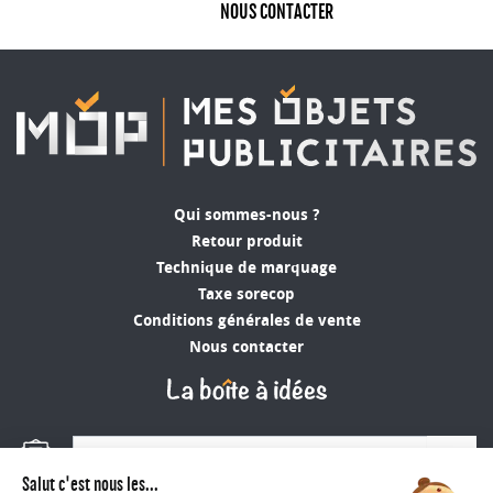
NOUS CONTACTER
maillots. Ces objets sont conservés et exposés,
renforçant ainsi l’ancrage de votre marque sur la
durée.
L'efficacité des
textiles
personnalisés rugby
dans vos
actions marketing
Les
textiles personnalisables rugby
sont des
Qui sommes-nous ?
vecteurs de visibilité puissants. Que ce soit un
t-
Retour produit
shirt supporter
, un
polo haut de gamme
ou un
Technique de marquage
coupe-vent aux couleurs du tournoi, ces produits
Taxe sorecop
confèrent une
visibilité directe et mobile
. Ils
Conditions générales de vente
transforment chaque porteur en ambassadeur
Nous contacter
de votre marque.
Distribuer des vêtements personnalisés à
l’occasion de matchs ou d’événements rugby
ok
permet de :