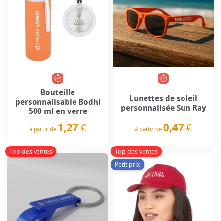
Bouteille
Lunettes de soleil
personnalisable Bodhi
personnalisée Sun Ray
500 ml en verre
0,47 €
1,27 €
à partir de
à partir de
Prix
Prix
Top des ventes
Top des ventes
Petit prix