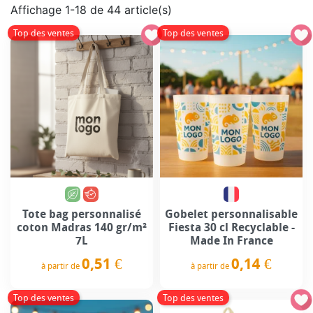
Affichage 1-18 de 44 article(s)
Top des ventes
Top des ventes
Tote bag personnalisé
Gobelet personnalisable
coton Madras 140 gr/m²
Fiesta 30 cl Recyclable -
7L
Made In France
0,51 €
0,14 €
à partir de
à partir de
Prix
Prix
Top des ventes
Top des ventes