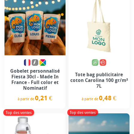
Gobelet personnalisé
Tote bag publicitaire
Fiesta 30cl - Made In
coton Carolina 100 gr/m²
France - Full color et
7L
Nominatif
0,48 €
0,21 €
à partir de
à partir de
Prix
Prix
Top des ventes
Top des ventes