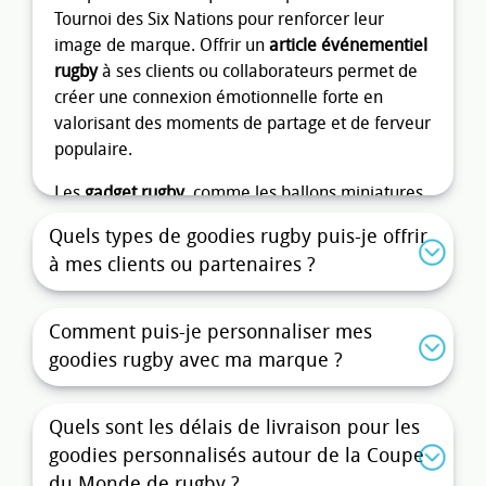
Tournoi des Six Nations pour renforcer leur
image de marque. Offrir un
article événementiel
rugby
à ses clients ou collaborateurs permet de
créer une connexion émotionnelle forte en
valorisant des moments de partage et de ferveur
populaire.
Les
gadget rugby
, comme les ballons miniatures,
les
accessoires supporters rugby
(bracelets,
Quels types de goodies rugby puis-je offrir
maquillage, drapeaux) ou les sifflets, sont à la
à mes clients ou partenaires ?
fois ludiques et symboliques. Ce sont des
supports de communication efficaces qui
véhiculent les valeurs du rugby comme l’esprit
Comment puis-je personnaliser mes
d’équipe, l’engagement et la convivialité. En y
goodies rugby avec ma marque ?
apposant votre logo, vous associez votre marque
à une émotion positive et durable.
Quels sont les délais de livraison pour les
Quels
goodies rugby
choisir pour
goodies personnalisés autour de la Coupe
un impact maximal ?
du Monde de rugby ?