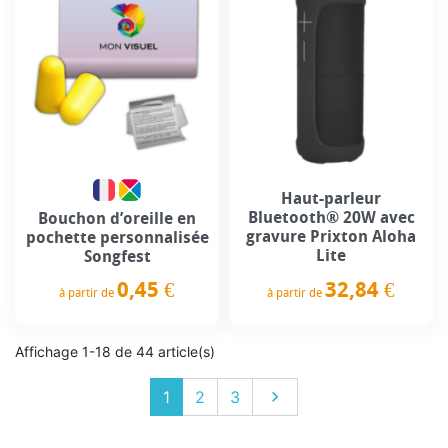
Haut-parleur
Bluetooth® 20W avec
Bouchon d’oreille en
gravure Prixton Aloha
pochette personnalisée
Lite
Songfest
0,45 €
32,84 €
à partir de
à partir de
Prix
Prix
Affichage 1-18 de 44 article(s)
Suivant
1
2
3
