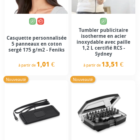
Tumbler publicitaire
isotherme en acier
Casquette personnalisée
inoxydable avec paille
5 panneaux en coton
1,2 L certifié RCS -
sergé 175 g/m2 - Feniks
Sydney
1,01 €
13,51 €
à partir de
à partir de
Prix
Prix
Nouveauté
Nouveauté