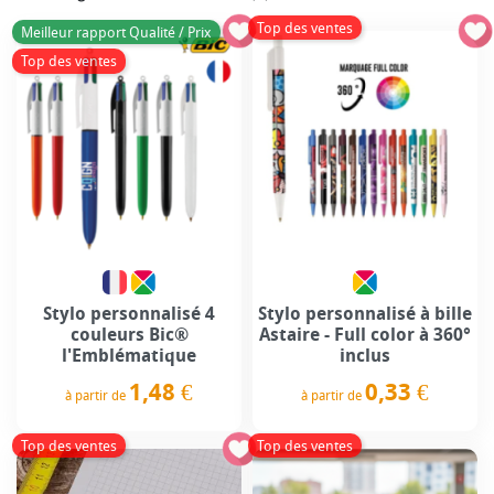
Top des ventes
Meilleur rapport Qualité / Prix
Top des ventes
Stylo personnalisé 4
Stylo personnalisé à bille
couleurs Bic®
Astaire - Full color à 360°
l'Emblématique
inclus
1,48 €
0,33 €
à partir de
à partir de
Prix
Prix
Top des ventes
Top des ventes