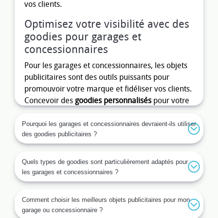
vos clients.
Optimisez votre visibilité avec des
goodies pour garages et
concessionnaires
Pour les garages et concessionnaires, les objets
publicitaires sont des outils puissants pour
promouvoir votre marque et fidéliser vos clients.
Concevoir des
goodies personnalisés
pour votre
entreprise vous aide à vous démarquer dans un
secteur concurrentiel. Que ce soit pour des
Pourquoi les garages et concessionnaires devraient-ils utiliser
des goodies publicitaires ?
portes ouvertes, des salons automobiles, ou
simplement pour remercier vos clients fidèles,
les
goodies publicitaires
créent une relation de
Quels types de goodies sont particulièrement adaptés pour
proximité et une mémorisation durable de votre
les garages et concessionnaires ?
marque. Outils pratiques, accessoires
automobiles, ou décorations de bureaux, les
Comment choisir les meilleurs objets publicitaires pour mon
possibilités sont infinies pour trouver le cadeau
garage ou concessionnaire ?
parfait qui reflète votre image.