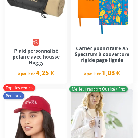
Carnet publicitaire A5
Plaid personnalisé
Spectrum à couverture
polaire avec housse
rigide page lignée
Huggy
1,08 €
4,25 €
à partir de
à partir de
Prix
Prix
Top des ventes
Meilleur rapport Qualité / Prix
Petit prix