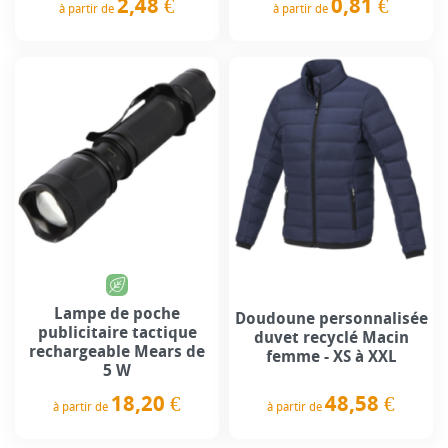
2,48 €
0,81 €
à partir de
à partir de
Prix
Prix
Lampe de poche
Doudoune personnalisée
publicitaire tactique
duvet recyclé Macin
rechargeable Mears de
femme - XS à XXL
5 W
48,58 €
18,20 €
à partir de
à partir de
Prix
Prix