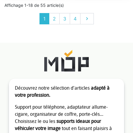
Affichage 1-18 de 55 article(s)
Suivant
1
2
3
4

Découvrez notre sélection d'articles
adapté à
votre profession.
Support pour téléphone, adaptateur allume-
cigare, organisateur de coffre, porte-clés...
Choisissez le ou les
supports ideaux pour
véhiculer votre image
tout en faisant plaisirs à