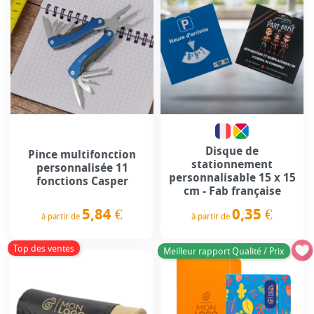
Disque de
Pince multifonction
stationnement
personnalisée 11
personnalisable 15 x 15
fonctions Casper
cm - Fab française
5,84 €
0,35 €
à partir de
à partir de
Prix
Prix
Top des ventes
Meilleur rapport Qualité / Prix