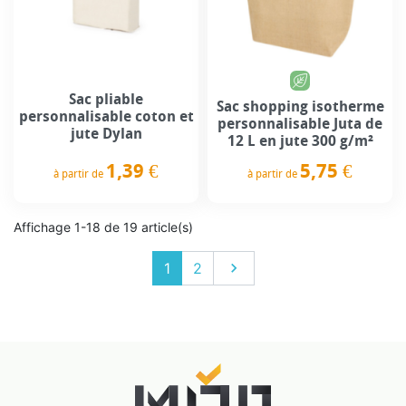
Sac pliable
Sac shopping isotherme
personnalisable coton et
personnalisable Juta de
jute Dylan
12 L en jute 300 g/m²
1,39 €
5,75 €
à partir de
à partir de
Prix
Prix
Affichage 1-18 de 19 article(s)
Suivant
1
2
