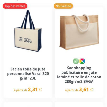
Top des ventes
Nouveauté
Sac shopping
Sac en toile de jute
publicitaire en jute
personnalisé Varai 320
laminé et toile de coton
g/m² 23L
280gr/m2 BAGA
2,31 €
3,61 €
à partir de
à partir de
Prix
Prix