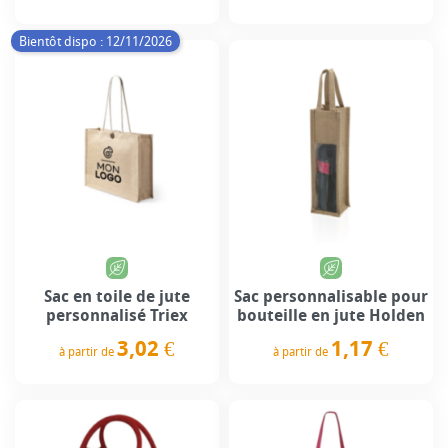
Prix
Prix
Bientôt dispo : 12/11/2026
Sac en toile de jute
Sac personnalisable pour
personnalisé Triex
bouteille en jute Holden
3,02 €
1,17 €
à partir de
à partir de
Prix
Prix