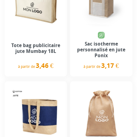
Sac isotherme
Tote bag publicitaire
personnalisé en jute
jute Mumbay 18L
Ponix
3,46 €
3,17 €
à partir de
à partir de
Prix
Prix