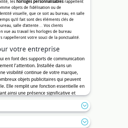
ilité, les
horloges personnalisables
rappellent
omme objets de fidélisation ou de
ntité visuelle, que ce soit au bureau, en salle
emps qu’il fait sont des éléments clés de
ureau, salle d’attente… Vos clients
 vue au travail les horloges de bureau
s rappelleront votre souci de la ponctualité.
our votre entreprise
i en font des supports de communication
lement l'attention. Installée dans un
une visibilité continue de votre marque,
ombreux objets publicitaires qui peuvent
. Elle remplit une fonction essentielle en
nt ainsi une présence significative et
de de modèles, de matériaux et de styles,
ent à l'image de l'entreprise ainsi
e marque auprès d'un large public tout en