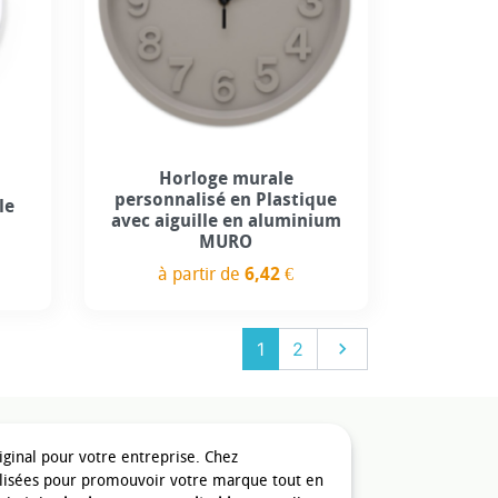
Horloge murale
personnalisé en Plastique
le
avec aiguille en aluminium
MURO
à partir de
6,42 €
Prix
Suivant
1
2

ginal pour votre entreprise. Chez
lisées pour promouvoir votre marque tout en