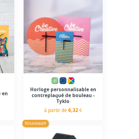
use
Personnalisation incluse
Horloge personnalisable en
e en
contreplaqué de bouleau -
Tyklo
à partir de
6,32 €
Prix
Nouveauté