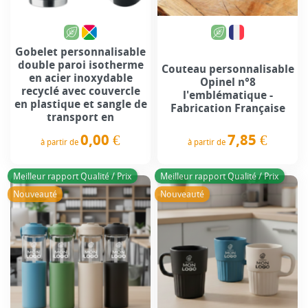
Gobelet personnalisable
double paroi isotherme
Couteau personnalisable
en acier inoxydable
Opinel n°8
recyclé avec couvercle
l'emblématique -
en plastique et sangle de
Fabrication Française
transport en
7,85 €
0,00 €
à partir de
à partir de
Prix
Prix
Meilleur rapport Qualité / Prix
Meilleur rapport Qualité / Prix
Nouveauté
Nouveauté