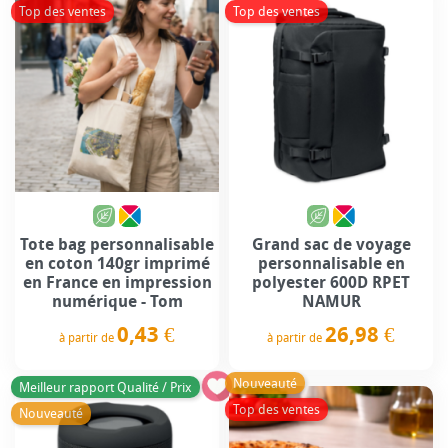
Top des ventes
Top des ventes
Tote bag personnalisable
Grand sac de voyage
en coton 140gr imprimé
personnalisable en
en France en impression
polyester 600D RPET
numérique - Tom
NAMUR
0,43 €
26,98 €
à partir de
à partir de
Prix
Prix
Nouveauté
Meilleur rapport Qualité / Prix
Top des ventes
Nouveauté