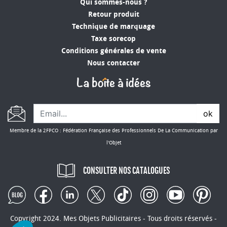
Les
goodies d’entreprise tendance
ne se
Qui sommes-nous ?
contentent plus d’être beaux : ils doivent aussi
Retour produit
être utiles au quotidien. En anticipant les usages
Technique de marquage
au bureau, en déplacement ou à la maison, vous
Taxe sorecop
maximisez l’impact de votre communication.
Conditions générales de vente
Voici quelques idées issues de notre collection
Nous contacter
2025 :
Chargeurs solaires nomades
: parfaits pour
les salons professionnels ou les employés en
ok
télétravail
Accessoires connectés
(supports
Membre de la 2FPCO : Fédération Française des Professionnels De La Communication par
smartphones, enceintes Bluetooth
l'Objet
écoresponsables)
Emballages zéro déchet
réutilisables pour la
CONSULTER NOS CATALOGUES
food ou les cosmétiques
Textiles techniques
(t-shirts sport, bonnets,
chaussettes personnalisées) fabriqués en
Europe
Copyright 2024. Mes Objets Publicitaires - Tous droits réservés -