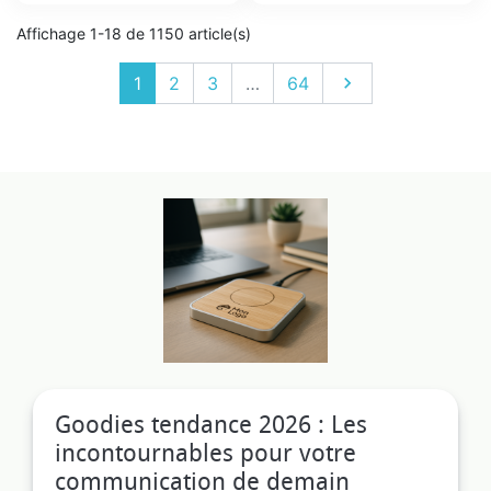
Affichage 1-18 de 1150 article(s)
Suivant
1
2
3
…
64

Goodies tendance 2026 : Les
incontournables pour votre
communication de demain