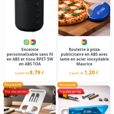
Enceinte
Roulette à pizza
personnalisable sans fil
publicitaire en ABS avec
en ABS et tissu RPET 5W
lame en acier inoxydable
en ABS TOA
Maurice
8,79 €
1,20 €
à partir de
à partir de
Prix
Prix
Nouveauté
Nouveauté
Top des ventes
Top des ventes