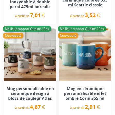
céramique colorée 335
inoxydable à double
ml Seattle classic
paroi 475ml borealis
3,52 €
7,01 €
à partir de
à partir de
Prix
Prix
Meilleur rapport Qualité / Prix
Meilleur rapport Qualité / Prix
Nouveauté
Nouveauté
Mug personnalisable en
Mug en céramique
céramique design à
personnalisable effet
blocs de couleur Atlas
ombré Corin 355 ml
4,67 €
2,91 €
à partir de
à partir de
Prix
Prix