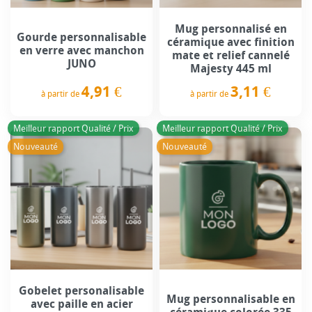
Mug personnalisé en
Gourde personnalisable
céramique avec finition
en verre avec manchon
mate et relief cannelé
JUNO
Majesty 445 ml
4,91 €
3,11 €
à partir de
à partir de
Prix
Prix
Meilleur rapport Qualité / Prix
Meilleur rapport Qualité / Prix
Nouveauté
Nouveauté
Gobelet personalisable
Mug personnalisable en
avec paille en acier