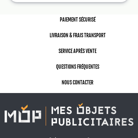
Des
stylos biodégradables
avec encre
végétale
PAIEMENT SÉCURISÉ
Des
carnets réutilisables
avec pages
effaçables
LIVRAISON & FRAIS TRANSPORT
Des
Goodies agence immobilière
Des
textiles publicitaires
en coton bio ou
SERVICE APRÈS VENTE
polyester recyclé
Ce type de
goodie tendance 2025
reflète les
QUESTIONS FRÉQUENTES
valeurs de votre entreprise : éthique, innovation,
engagement. Vos collaborateurs et partenaires
NOUS CONTACTER
apprécieront de recevoir un accessoire utile et
éthique – un double impact positif pour votre
marque.
Des objets de fidélisation
innovants pour impressionner et
engager