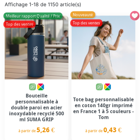
Affichage 1-18 de 1150 article(s)
Nouveauté
Meilleur rapport Qualité / Prix
Top des ventes
Top des ventes
Bouteille
Tote bag personnalisable
personnalisable à
en coton 140gr imprimé
double paroi en acier
en France 1 à 5 couleurs -
inoxydable recyclé 500
Tom
ml SUMA GRIP
0,43 €
5,26 €
à partir de
à partir de
Prix
Prix