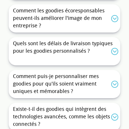
actions marketing.
Comment les goodies écoresponsables
Affirmez votre image avec des
objets
peuvent-ils améliorer l'image de mon
touristiques
pensés pour capter l’attention.
entreprise ?
Tendances phares 2026 : vers des
objets publicitaires toujours plus
Quels sont les délais de livraison typiques
responsables
pour les goodies personnalisés ?
En 2025, la demande pour des
objets
publicitaires écoresponsables
n’a jamais été
aussi forte. Fini les cadeaux jetables ou inutiles :
place à des
objets de communication durables
,
Comment puis-je personnaliser mes
élégants et à réelle valeur ajoutée. Les matières
goodies pour qu'ils soient vraiment
recyclées ou biosourcées sont devenues des
uniques et mémorables ?
incontournables, tout comme la production
locale ou certifiée. Nos gammes incluent
Existe-t-il des goodies qui intègrent des
désormais :
technologies avancées, comme les objets
Des
gourdes
isothermes fabriquées à partir
connectés ?
de matériaux recyclés