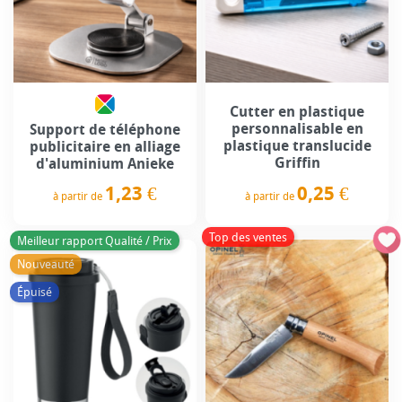
Cutter en plastique
personnalisable en
Support de téléphone
plastique translucide
publicitaire en alliage
Griffin
d'aluminium Anieke
1,23 €
0,25 €
à partir de
à partir de
Prix
Prix
Top des ventes
Meilleur rapport Qualité / Prix
Nouveauté
Épuisé