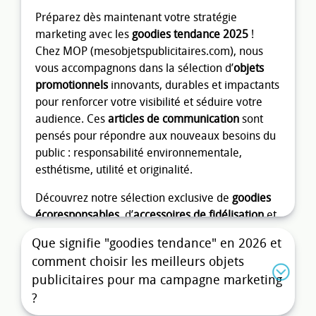
Préparez dès maintenant votre stratégie
marketing avec les
goodies tendance 2025
!
Chez MOP (mesobjetspublicitaires.com), nous
vous accompagnons dans la sélection d’
objets
promotionnels
innovants, durables et impactants
pour renforcer votre visibilité et séduire votre
audience. Ces
articles de communication
sont
pensés pour répondre aux nouveaux besoins du
public : responsabilité environnementale,
esthétisme, utilité et originalité.
Découvrez notre sélection exclusive de
goodies
écoresponsables
, d’
accessoires de fidélisation
et
d’
objets de communication
personnalisables
Que signifie "goodies tendance" en 2026 et
conçus pour 2025. Des cadeaux d’affaires
comment choisir les meilleurs objets
durables aux
goodies écologiques
design, nous
publicitaires pour ma campagne marketing
vous aidons à anticiper les prochaines tendances
?
pour mieux marquer les esprits et soutenir vos