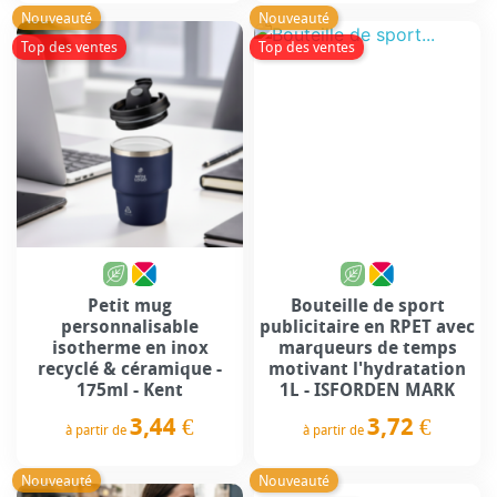
Nouveauté
Nouveauté
Top des ventes
Top des ventes
Petit mug
Bouteille de sport
personnalisable
publicitaire en RPET avec
isotherme en inox
marqueurs de temps
recyclé & céramique -
motivant l'hydratation
175ml - Kent
1L - ISFORDEN MARK
3,44 €
3,72 €
à partir de
à partir de
Prix
Prix
Nouveauté
Nouveauté