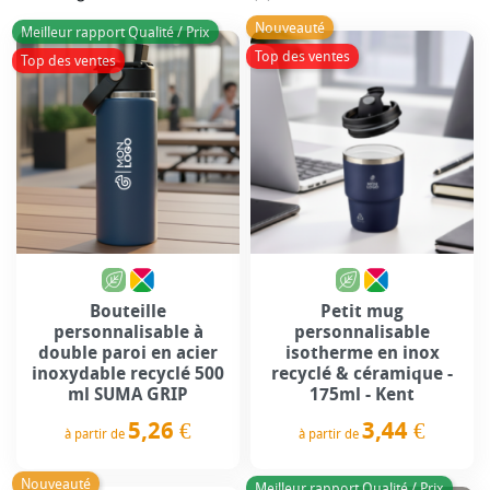
Nouveauté
Meilleur rapport Qualité / Prix
Top des ventes
Top des ventes
Bouteille
Petit mug
personnalisable à
personnalisable
double paroi en acier
isotherme en inox
inoxydable recyclé 500
recyclé & céramique -
ml SUMA GRIP
175ml - Kent
5,26 €
3,44 €
à partir de
à partir de
Prix
Prix
Nouveauté
Meilleur rapport Qualité / Prix