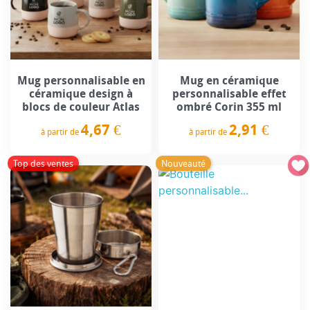
Mug personnalisable en
Mug en céramique
céramique design à
personnalisable effet
blocs de couleur Atlas
ombré Corin 355 ml
4,67 €
2,91 €
à partir de
à partir de
Prix
Prix
Top des ventes
Nouveauté