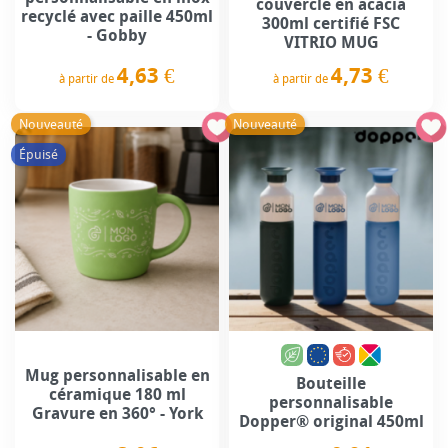
couvercle en acacia
recyclé avec paille 450ml
300ml certifié FSC
- Gobby
VITRIO MUG
4,63 €
4,73 €
à partir de
à partir de
Prix
Prix
Nouveauté
Nouveauté
Épuisé
Mug personnalisable en
Bouteille
céramique 180 ml
personnalisable
Gravure en 360° - York
Dopper® original 450ml