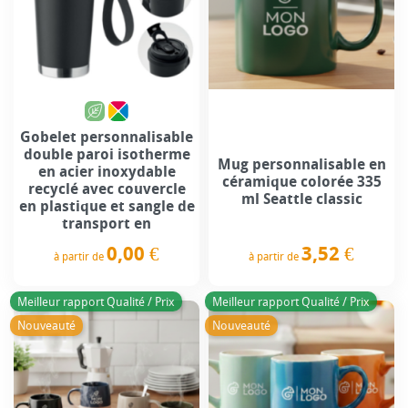
Gobelet personnalisable
double paroi isotherme
Mug personnalisable en
en acier inoxydable
céramique colorée 335
recyclé avec couvercle
ml Seattle classic
en plastique et sangle de
transport en
3,52 €
0,00 €
à partir de
à partir de
Prix
Prix
Meilleur rapport Qualité / Prix
Meilleur rapport Qualité / Prix
Nouveauté
Nouveauté