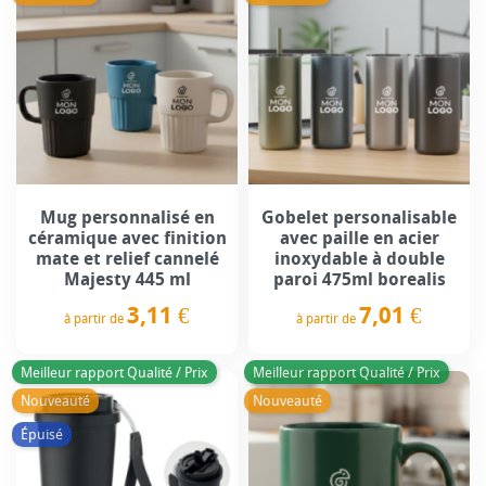
Mug personnalisé en
Gobelet personalisable
céramique avec finition
avec paille en acier
mate et relief cannelé
inoxydable à double
Majesty 445 ml
paroi 475ml borealis
3,11 €
7,01 €
à partir de
à partir de
Prix
Prix
Meilleur rapport Qualité / Prix
Meilleur rapport Qualité / Prix
Nouveauté
Nouveauté
Épuisé