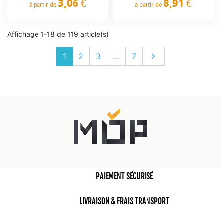
3,06 €
8,91 €
à partir de
à partir de
Prix
Prix
Affichage 1-18 de 119 article(s)
Suivant
1
2
3
…
7

PAIEMENT SÉCURISÉ
LIVRAISON & FRAIS TRANSPORT