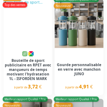
Top des ventes
Nouveauté
Bouteille de sport
Gourde personnalisable
publicitaire en RPET avec
en verre avec manchon
marqueurs de temps
JUNO
motivant l'hydratation
1L - ISFORDEN MARK
3,72 €
4,91 €
à partir de
à partir de
Prix
Prix
Meilleur rapport Qualité / Prix
Meilleur rapport Qualité / Prix
Nouveauté
Nouveauté