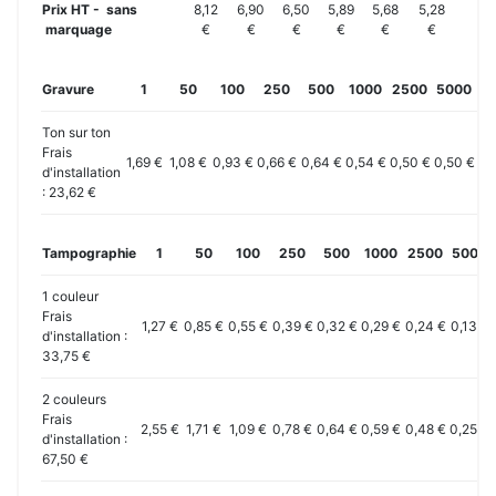
Prix HT - sans
8,12
6,90
6,50
5,89
5,68
5,28
marquage
€
€
€
€
€
€
Gravure
1
50
100
250
500
1000
2500
5000
10
Ton sur ton
Frais
1,69 €
1,08 €
0,93 €
0,66 €
0,64 €
0,54 €
0,50 €
0,50 €
0,
d'installation
: 23,62 €
Tampographie
1
50
100
250
500
1000
2500
5000
1 couleur
Frais
1,27 €
0,85 €
0,55 €
0,39 €
0,32 €
0,29 €
0,24 €
0,13 €
d'installation :
33,75 €
2 couleurs
Frais
2,55 €
1,71 €
1,09 €
0,78 €
0,64 €
0,59 €
0,48 €
0,25 €
d'installation :
67,50 €