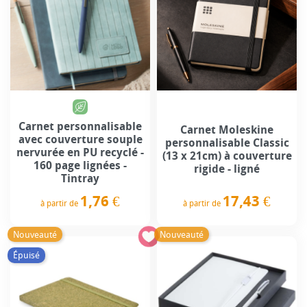
Carnet personnalisable
Carnet Moleskine
avec couverture souple
personnalisable Classic
nervurée en PU recyclé -
(13 x 21cm) à couverture
160 page lignées -
rigide - ligné
Tintray
17,43 €
1,76 €
à partir de
à partir de
Prix
Prix
Nouveauté
Nouveauté
Épuisé