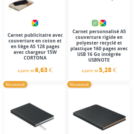
Carnet personnalisé A5
Carnet publicitaire avec
couverture rigide en
couverture en coton et
polyester recyclé et
en liège A5 128 pages
plastique 160 pages avec
avec chargeur 15W
USB 16 Go intégrée
CORTONA
USBNOTE
6,63 €
5,28 €
à partir de
à partir de
Prix
Prix
Nouveauté
Nouveauté