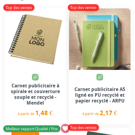
Top des ventes
Top des ventes
Carnet publicitaire à
Carnet publicitaire A5
spirale et couverture
ligné en PU recyclé et
souple et recyclé -
papier recyclé - ARPU
Mendel
2,17 €
1,48 €
à partir de
à partir de
Prix
Prix
Top des ventes
Meilleur rapport Qualité / Prix