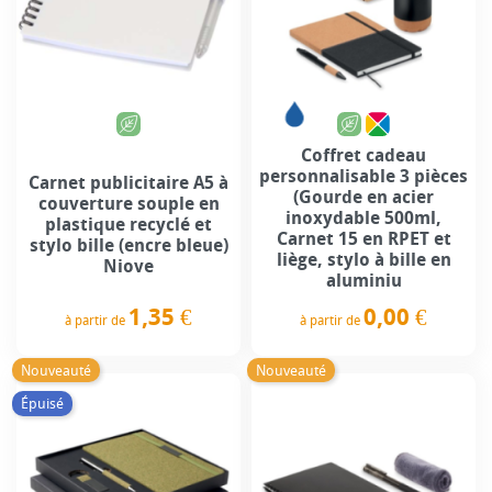
Coffret cadeau
personnalisable 3 pièces
Carnet publicitaire A5 à
(Gourde en acier
couverture souple en
inoxydable 500ml,
plastique recyclé et
Carnet 15 en RPET et
stylo bille (encre bleue)
liège, stylo à bille en
Niove
aluminiu
1,35 €
0,00 €
à partir de
à partir de
Prix
Prix
Nouveauté
Nouveauté
Épuisé