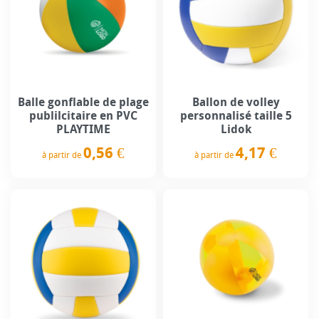
Balle gonflable de plage
Ballon de volley
publilcitaire en PVC
personnalisé taille 5
PLAYTIME
Lidok
0,56 €
4,17 €
à partir de
à partir de
Prix
Prix