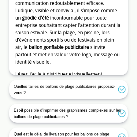
communication redoutablement efficace.
Ludique, visible et convivial, il s’impose comme
un
goodie d'été
incontournable pour toute
entreprise souhaitant capter l’attention durant la
saison estivale. Sur la plage, en piscine, lors
d’événements sportifs ou de festivals en plein
air, le
ballon gonflable publicitaire
s'invite
partout et met en valeur votre logo, message ou
identité visuelle.
Léger, facile à distribuer et visuellement
impactant, le
ballon de plage avec marquage
Quelles tailles de ballons de plage publicitaires proposez-
s’intègre parfaitement dans une stratégie de
vous ?
communication saisonnière. Offert en tant que
cadeau promotionnel, il crée une association
Est-il possible d'imprimer des graphismes complexes sur les
positive entre votre marque et les moments de
ballons de plage publicitaires ?
détente et de plaisir. Que vous soyez une
entreprise touristique, une marque lifestyle ou
un organisateur d'événements, le
ballon flottant
Quel est le délai de livraison pour les ballons de plage