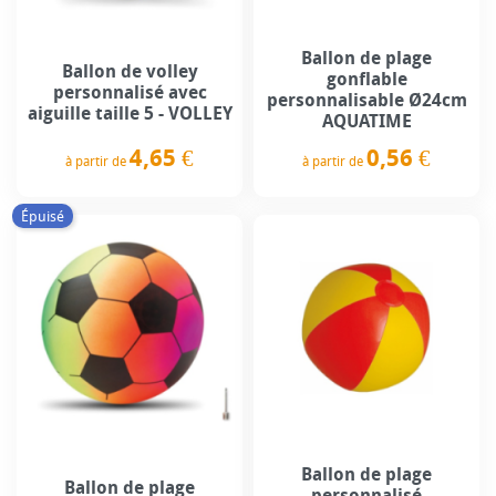
Ballon de plage
Ballon de volley
gonflable
personnalisé avec
personnalisable Ø24cm
aiguille taille 5 - VOLLEY
AQUATIME
4,65 €
0,56 €
à partir de
à partir de
Prix
Prix
Épuisé
Ballon de plage
Ballon de plage
personnalisé