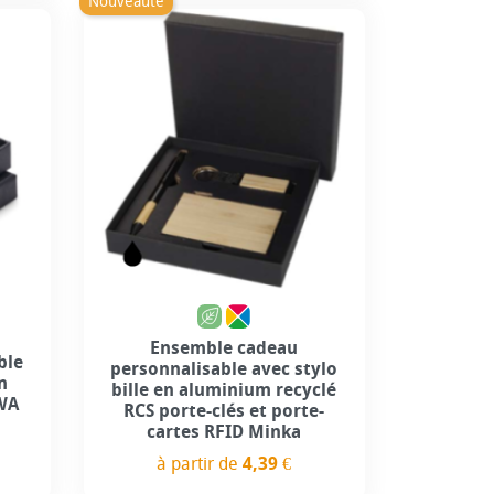
Nouveauté
Ensemble cadeau
ble
personnalisable avec stylo
n
bille en aluminium recyclé
EWA
RCS porte-clés et porte-
cartes RFID Minka
à partir de
4,39 €
Prix