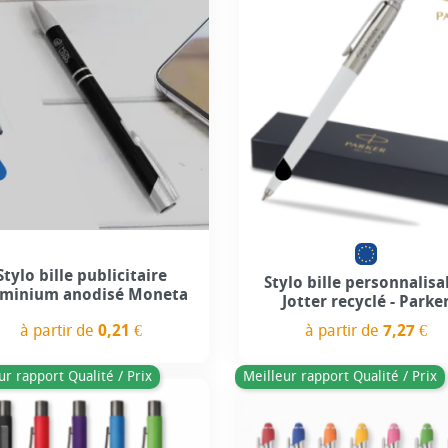
+2
+4
Stylo bille publicitaire
Stylo bille personnalisa
uminium anodisé Moneta
Jotter recyclé - Parke
à partir de
0,21 €
à partir de
7,27 €
Prix
Prix
ur rapport Qualité / Prix
Meilleur rapport Qualité / Prix