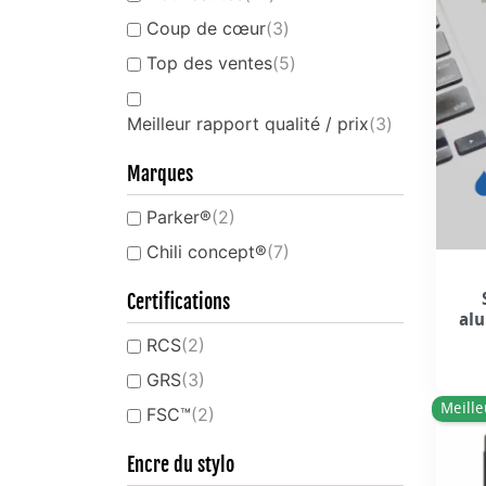
Coup de cœur
(3)
Top des ventes
(5)
Meilleur rapport qualité / prix
(3)
Marques
Parker®
(2)
Chili concept®
(7)
Certifications
al
RCS
(2)
GRS
(3)
Meille
FSC™
(2)
Encre du stylo