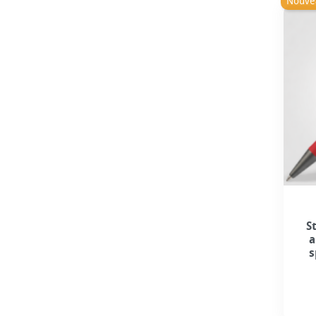
Nouve
S
a
s