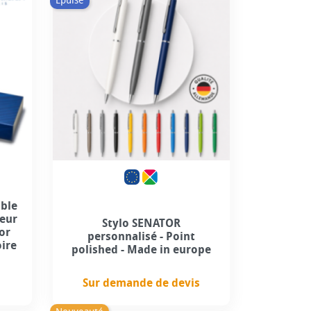
Épuisé
+5
able
leur
Stylo SENATOR
 or
personnalisé - Point
ire
polished - Made in europe
Sur demande de devis
Prix