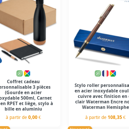
Coffret cadeau
Stylo roller personnalis
ersonnalisable 3 pièces
en acier inoxydable cou
(Gourde en acier
cuivre avec finition en
oxydable 500ml, Carnet
clair Waterman Encre no
 en RPET et liège, stylo à
Waterman Hemisphe
bille en aluminiu
à partir de
108,35 €
à partir de
0,00 €
Prix
Prix