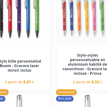
+7
+3
Stylo-stylet
personnalisable en
tylo bille personnalisé
aluminium habillé d
Bowie - Gravure laser
caoutchouc - Gravure la
miroir inclus
incluse - Prince
à partir de
0,52 €
à partir de
0,81 €
Prix
Prix
auté
Nouveauté
an
Bon plan