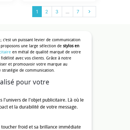
Suivant
1
2
3
…
7

e; c'est un puissant levier de communication
s proposons une large sélection de
stylos en
citaire
en métal de qualité marqué de votre
idélité avec vos clients. Grâce à notre
oriser et promouvoir votre marque au
 stratégie de communication.
alisé pour votre
l'univers de l'objet publicitaire. Là où le
pact et la durabilité de votre message.
 toucher froid et sa brillance immédiate