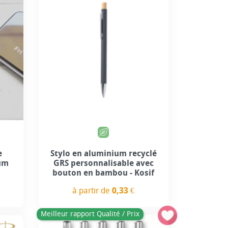
+1
e
Stylo en aluminium recyclé
ium
GRS personnalisable avec
bouton en bambou - Kosif
à partir de
0,33 €
Prix
Meilleur rapport Qualité / Prix