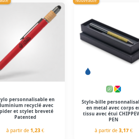
auté
Nouveauté
Personnalisation incluse
tylo personnalisable en
Stylo-bille personnalisa
luminium recyclé avec
en metal avec corps e
pider et stylet breveté
tissu avec étui CHIPP
Patented
PEN
à partir de
1,23 €
à partir de
3,17 €
Prix
Prix