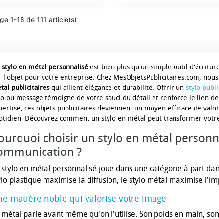
ge 1-18 de 111 article(s)
n
stylo en métal personnalisé
est bien plus qu'un simple outil d'écritur
r l'objet pour votre entreprise. Chez MesObjetsPublicitaires.com, nou
tal publicitaires
qui allient élégance et durabilité. Offrir un
stylo publi
go ou message témoigne de votre souci du détail et renforce le lien de f
pertise, ces objets publicitaires deviennent un moyen efficace de val
otidien. Découvrez comment un stylo en métal peut transformer votre
ourquoi choisir un stylo en métal personn
ommunication ?
 stylo en métal personnalisé joue dans une catégorie à part dans 
ylo plastique maximise la diffusion, le stylo métal maximise l'im
e matière noble qui valorise votre image
 métal parle avant même qu'on l'utilise. Son poids en main, son