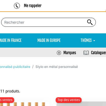
Me rappeler
MADE IN FRANCE
MADE IN EUROPE
THÈMES
Marques
Catalogue
onnalisé publicitaire
Stylo en métal personnalisé
111 produits.
s ventes
Top des ventes