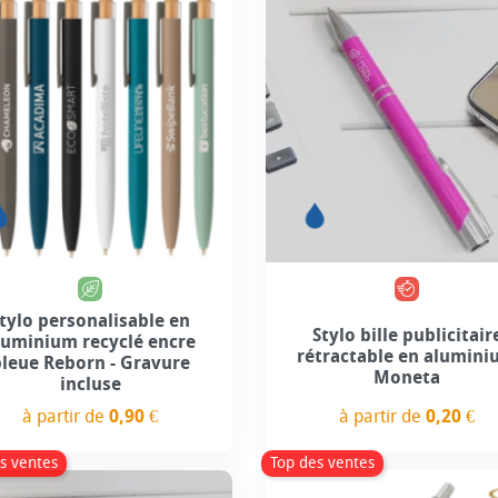
Personnalisation incluse
+5
+3
tylo personalisable en
Stylo bille publicitair
luminium recyclé encre
rétractable en alumin
bleue Reborn - Gravure
Moneta
incluse
à partir de
0,20 €
à partir de
0,90 €
Prix
Prix
s ventes
Top des ventes