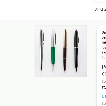
Afficha
U
pa
mé
lo
ex
qu
P
c
Le
st
Un
Le