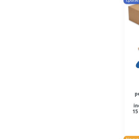
Épuisé
p
in
15