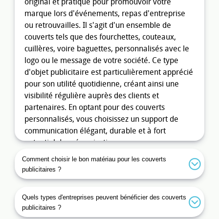
original et pratique pour promouvoir votre
marque lors d'événements, repas d'entreprise
ou retrouvailles. Il s'agit d'un ensemble de
couverts tels que des fourchettes, couteaux,
cuillères, voire baguettes, personnalisés avec le
logo ou le message de votre société. Ce type
d'objet publicitaire est particulièrement apprécié
pour son utilité quotidienne, créant ainsi une
visibilité régulière auprès des clients et
partenaires. En optant pour des couverts
personnalisés, vous choisissez un support de
communication élégant, durable et à fort
potentiel de mémorisation.
Comment choisir le bon matériau pour les couverts
Les avantages du couvert
publicitaires ?
publicitaire pour votre entreprise
Investir dans des
couverts personnalisés
offre de
Quels types d'entreprises peuvent bénéficier des couverts
nombreux bénéfices directs et indirects à votre
publicitaires ?
entreprise. Tout d'abord, ces objets augmentent