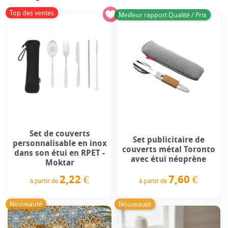
Top des ventes
Meilleur rapport Qualité / Prix
Set de couverts
Set publicitaire de
personnalisable en inox
couverts métal Toronto
dans son étui en RPET -
avec étui néoprène
Moktar
7,60 €
2,22 €
à partir de
à partir de
Prix
Prix
Nouveauté
Nouveauté