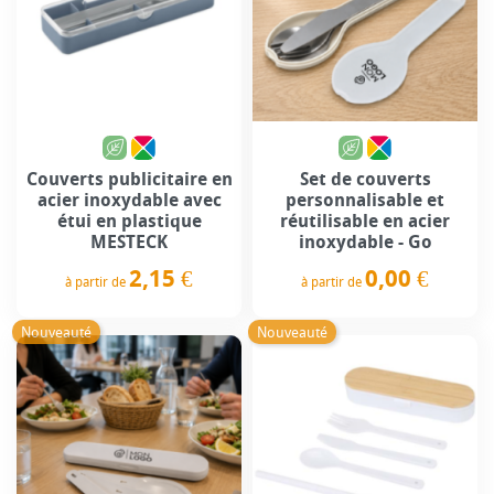
Couverts publicitaire en
Set de couverts
acier inoxydable avec
personnalisable et
étui en plastique
réutilisable en acier
MESTECK
inoxydable - Go
2,15 €
0,00 €
à partir de
à partir de
Prix
Prix
Nouveauté
Nouveauté