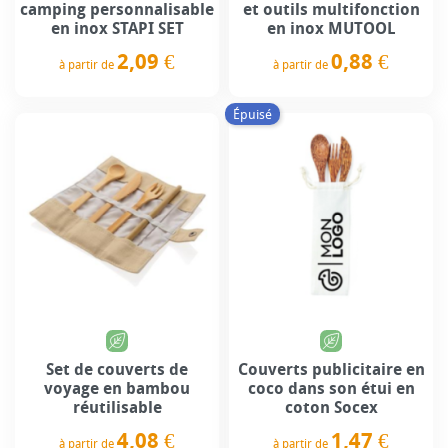
camping personnalisable
et outils multifonction
en inox STAPI SET
en inox MUTOOL
2,09 €
0,88 €
à partir de
à partir de
Prix
Prix
Épuisé
Set de couverts de
Couverts publicitaire en
voyage en bambou
coco dans son étui en
réutilisable
coton Socex
4,08 €
1,47 €
à partir de
à partir de