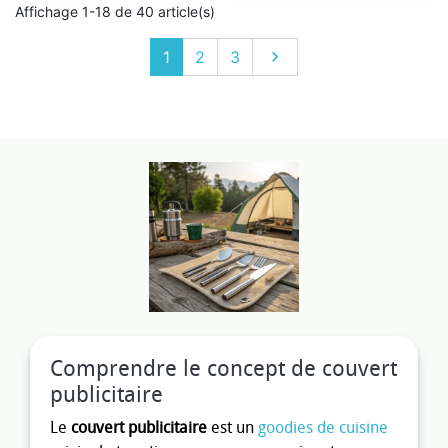
Affichage 1-18 de 40 article(s)
Suivant
1
2
3

Comprendre le concept de couvert
publicitaire
Le
couvert publicitaire
est un
goodies de cuisine