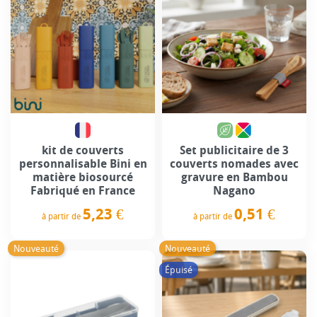
kit de couverts
Set publicitaire de 3
personnalisable Bini en
couverts nomades avec
matière biosourcé
gravure en Bambou
Fabriqué en France
Nagano
5,23 €
0,51 €
à partir de
à partir de
Prix
Prix
Nouveauté
Nouveauté
Épuisé