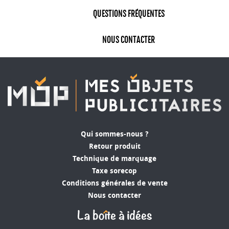
vêtements vous permettent de créer une
QUESTIONS FRÉQUENTES
apparence professionnelle et cohérente pour
votre équipe ou vos employés. Lorsque vos
NOUS CONTACTER
membres portent des vêtements assortis avec
votre logo, cela renforce l'identité de votre
entreprise et transmet un message de confiance
et de professionnalisme à vos clients et
partenaires.
Offrez un cadeau promotionnel apprécié
et utile
Qui sommes-nous ?
Les joggings et les survêtements personnalisés
Retour produit
sont des cadeaux promotionnels populaires qui
Technique de marquage
sont à la fois appréciés et utiles pour vos clients.
Taxe sorecop
En offrant ces vêtements de qualité, vous
Conditions générales de vente
montrez votre gratitude tout en créant une
Nous contacter
relation positive avec vos clients. De plus, vos
clients seront susceptibles de porter ces
vêtements dans leur vie quotidienne, ce qui