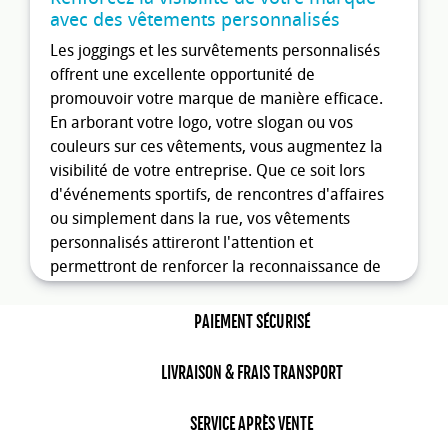
avec des vêtements personnalisés
Les joggings et les survêtements personnalisés
offrent une excellente opportunité de
promouvoir votre marque de manière efficace.
En arborant votre logo, votre slogan ou vos
couleurs sur ces vêtements, vous augmentez la
visibilité de votre entreprise. Que ce soit lors
d'événements sportifs, de rencontres d'affaires
ou simplement dans la rue, vos vêtements
personnalisés attireront l'attention et
permettront de renforcer la reconnaissance de
votre marque.
PAIEMENT SÉCURISÉ
Créez une image professionnelle et
cohérente
LIVRAISON & FRAIS TRANSPORT
En optant pour des joggings et des survêtements
personnalisés, vous montrez que vous prenez
SERVICE APRÈS VENTE
votre image de marque au sérieux. Ces