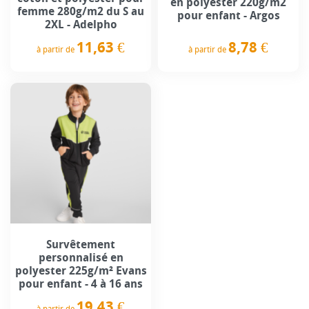
en polyester 220g/m2
femme 280g/m2 du S au
pour enfant - Argos
2XL - Adelpho
8,78 €
11,63 €
à partir de
à partir de
Prix
Prix
Survêtement
personnalisé en
polyester 225g/m² Evans
pour enfant - 4 à 16 ans
19,43 €
à partir de