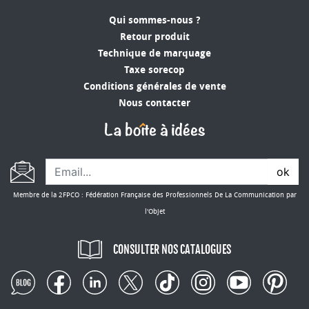
de la concurrence. En offrant un objet publicitaire
Qui sommes-nous ?
personnalisé et de qualité, vous montrez que
Retour produit
vous êtes attentif aux détails et que vous
Technique de marquage
cherchez à offrir le meilleur à vos clients.
Taxe sorecop
Fidéliser votre clientèle
Conditions générales de vente
Nous contacter
Offrir régulièrement des objets publicitaires de
qualité à votre clientèle permet de renforcer
votre relation avec eux et augmenter leur fidélité
envers votre entreprise. Le porte-document
personnalisé est un objet publicitaire pratique et
ok
apprécié qui contribuera à fidéliser votre
Membre de la 2FPCO : Fédération Française des Professionnels De La Communication par
clientèle.
l'Objet
Adoptez une approche éco-responsable
CONSULTER NOS CATALOGUES
Vous pouvez opter pour des modèles de porte-
documents fabriqués à partir de matériaux
recyclés ou biodégradables pour contribuer à la
protection de l'environnement tout en véhiculant