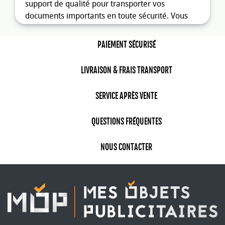
support de qualité pour transporter vos
documents importants en toute sécurité. Vous
pouvez être sûr que vos documents ne se
froisseront pas, ne se plieront pas ou ne se
PAIEMENT SÉCURISÉ
déchireront pas lorsqu'ils sont transportés dans
un porte-document personnalisé.
LIVRAISON & FRAIS TRANSPORT
Montrez votre reconnaissance envers
vos clients et partenaires
SERVICE APRÈS VENTE
En offrant un porte-document personnalisé à vos
QUESTIONS FRÉQUENTES
clients et partenaires, vous leur montrez que
vous appréciez leur collaboration et leur fidélité.
C'est également une façon de leur offrir un objet
NOUS CONTACTER
publicitaire utile qui leur rappellera votre
marque à chaque utilisation.
Se démarquer de la concurrence
Un porte-document personnalisé est un objet
publicitaire original qui permet de se démarquer