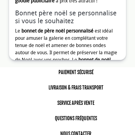
goodie publicitaire
à prix très attractif !
Bonnet père noël se personnalise
si vous le souhaitez
Le
bonnet de père noël personnalisé
est idéal
pour amuser la galerie en complétant votre
tenue de noël et amener de bonnes ondes
autour de vous. Il permet de préserver la magie
de Noël avec vos proches. Le
bonnet de noël
personnalisé
peut aussi très bien faire l’objet de
PAIEMENT SÉCURISÉ
support de communication
lors de salons ou
d’expositions.
LIVRAISON & FRAIS TRANSPORT
N’hésitez pas à contacter notre équipe du service
graphique afin de répondre au mieux à vos
SERVICE APRÈS VENTE
besoins.
QUESTIONS FRÉQUENTES
Opter pour un bonnet de noël
personnalisable en cadeau
NOUS CONTACTER