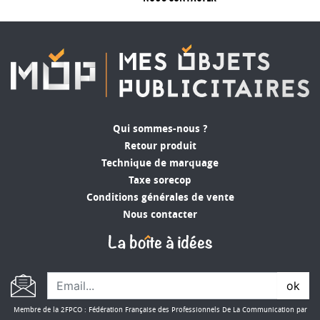
Le bonnet personnalisé
est un
cadeau
promotionnel
parfait souvent très apprécié à
offrir à vos proches pour les fêtes de fins
d’années. Doux au toucher, charmant avec son
pompon blanc et 100% polyester, il ravira celui à
qui vous l’offrez ! Le
bonnet de noël personnalisé
s’offre pour différentes occasions : au gagnant
d’un concours, aux invités lors des fêtes de Noël,
Qui sommes-nous ?
ou à vos collègues par exemple.
Retour produit
Technique de marquage
Choisissez au plus vite votre
bonne de noël
Taxe sorecop
personnalisé
favori !
Conditions générales de vente
Nous contacter
ok
Membre de la 2FPCO : Fédération Française des Professionnels De La Communication par