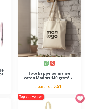
use
+9
0
lle
Tote bag personnalisé
60°
coton Madras 140 gr/m² 7L
à partir de
0,51 €
Prix
Top des ventes