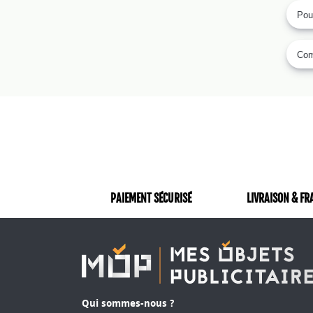
ou
Pou
lo
d'
de
Comm
vo
D
Ch
et
mi
no
ex
PAIEMENT SÉCURISÉ
LIVRAISON & FR
at
no
va
Qui sommes-nous ?