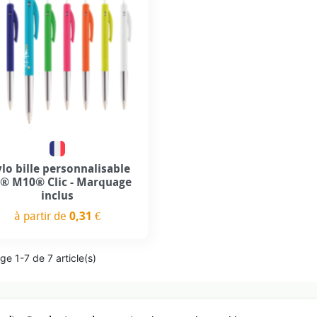
+4
ylo bille personnalisable
c® M10® Clic - Marquage
inclus
à partir de
0,31 €
Prix
ge 1-7 de 7 article(s)