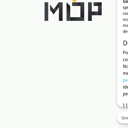
Go
sp
co
vis
ma
de
D
Po
co
N
mé
pe
id
pe
U
L'
Quel
qu