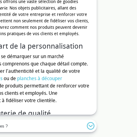
s offrons une vaste sélection de goodies
erie
. Nos objets publicitaires, allant des
dentité de votre entreprise et renforcer votre
ettent non seulement de fidéliser vos clients,
ouvrez comment nos produits peuvent devenir
ins pratiques de vos clients et employés.
art de la personnalisation
, se démarquer sur un marché
ous comprenons que chaque détail compte.
r l'authenticité et la qualité de votre
és
ou de
planches à découper
e produits permettant de renforcer votre
s clients et employés. Une
 fidéliser votre clientèle.
erie de qualité
'utilisation de
goodies charcuterie
de
ies ?
nnelle, mais ils servent aussi d'excellents