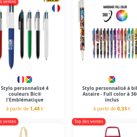
s ventes
Personnalisation incluse
Personnalisation incl
+4
+1
Stylo personnalisé 4
Stylo personnalisé à bi
couleurs Bic®
Astaire - Full color à 3
l'Emblématique
inclus
à partir de
1,48 €
à partir de
0,33 €
Prix
Prix
s ventes
Top des ventes