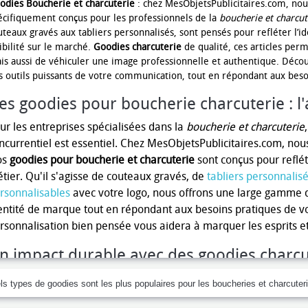
odies Boucherie et charcuterie
: chez MesObjetsPublicitaires.com, nou
écifiquement conçus pour les professionnels de la
boucherie et charcut
uteaux gravés aux tabliers personnalisés, sont pensés pour refléter l’i
ibilité sur le marché.
Goodies charcuterie
de qualité, ces articles perm
is aussi de véhiculer une image professionnelle et authentique. Déc
s outils puissants de votre communication, tout en répondant aux beso
es goodies pour boucherie charcuterie : l'
ur les entreprises spécialisées dans la
boucherie et charcuterie
ncurrentiel est essentiel. Chez MesObjetsPublicitaires.com, n
os
goodies pour boucherie et charcuterie
sont conçus pour refléte
tier. Qu'il s'agisse de couteaux gravés, de
tabliers personnalis
rsonnalisables
avec votre logo, nous offrons une large gamme d
entité de marque tout en répondant aux besoins pratiques de vo
rsonnalisation bien pensée vous aidera à marquer les esprits et à
n impact durable avec des goodies charcut
attractivité d'un commerce peut être grandement amplifiée par l
s types de goodies sont les plus populaires pour les boucheries et charcuter
alité. Non seulement ces objets valorisent votre image professio