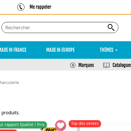
Me rappeler
MADE IN FRANCE
MADE IN EUROPE
THÈMES
Marques
Catalogue
harcuterie
7 produits.
Top des ventes
ur rapport Qualité / Prix